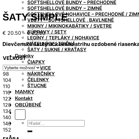
SOFTSHELLOVÉ BUNDY – PRECHODNÉ
SOFTSHELLOVÉ BUNDY – ZIMNÉ
SOFTSHELLOVÉ NOHAVICE – PRECHODNÉ / ZIM
ŠATY SIMPLE
VESTY – SOFTSHELLOVÉ , BAVLNENÉ
MIKINY / MIKINOKABÁTIKY / SVETRE
SÚPRAVY / SETY
Price
€
20.50
–
€
22.50
LEGÍNY / TEPLÁKY / NOHAVICE
range:
NÁTELNÍKY / TRIČKÁ
Dievčenské šatky áčkového strihu ozdobené riasenka
€ 20.50
ŠATY / SUKNE / KRAŤASY
through
Doplnky
€ 22.50
VEĽKOSŤ
ČIAPKY
RUKAVICE
98
NÁKRČNÍKY
ČELENKY
104
ŠTUCNE
110
116
MAMKY
122
Kontakt
128
OBĽÚBENÉ
134
140
Hľadať:
146
152
FARBA.