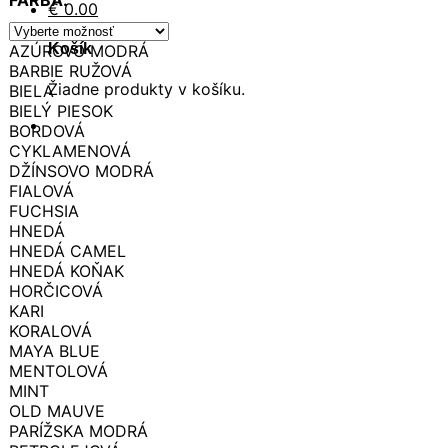
€
0.00
Košík
AZÚROVO MODRÁ
BARBIE RUŽOVÁ
Žiadne produkty v košíku.
BIELA
BIELÝ PIESOK
BORDOVÁ
CYKLAMENOVÁ
DŽÍNSOVO MODRÁ
FIALOVÁ
FUCHSIA
HNEDÁ
HNEDÁ CAMEL
HNEDÁ KOŇAK
HORČICOVÁ
KARI
KORALOVÁ
MAYA BLUE
MENTOLOVÁ
MINT
OLD MAUVE
PARÍŽSKA MODRÁ