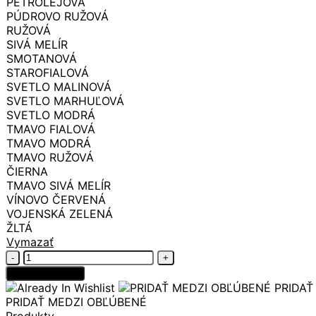
PETROLEJOVÁ
PÚDROVO RUŽOVÁ
RUŽOVÁ
SIVÁ MELÍR
SMOTANOVÁ
STAROFIALOVÁ
SVETLO MALINOVÁ
SVETLO MARHUĽOVÁ
SVETLO MODRÁ
TMAVO FIALOVÁ
TMAVO MODRÁ
TMAVO RUŽOVÁ
ČIERNA
TMAVO SIVÁ MELÍR
VÍNOVO ČERVENÁ
VOJENSKÁ ZELENÁ
ŽLTÁ
Vymazať
množstvo
ŠATY
Pridať do košíka
SIMPLE
PRIDAŤ
PRIDAŤ MEDZI OBĽÚBENÉ
Produkty