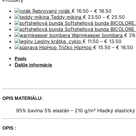
Price
Rebrovaný rolák
€
16.50
–
€
18.50
range:
Price
Teddy mikina
€
23.50
–
€
25.50
€ 16.50
rang
Softshellová bunda BICOLORE.
through
€ 23
Softshellová bunda BICOLORE
€ 18.50
thro
Warmkeeper bombera
€
29
Price
€ 25
Legíny krátke, cyklo
€
11.50
–
€
13.50
range:
P
Tričko HipHop
€
15.50
–
€
16.50
€ 11.5
r
Popis
throu
€
€ 13.5
t
Ďalšie informácie
€
OPIS MATERIÁLU:
95% bavlna 5% elastán – 210 g/m² Hladký elastický 
OPIS :