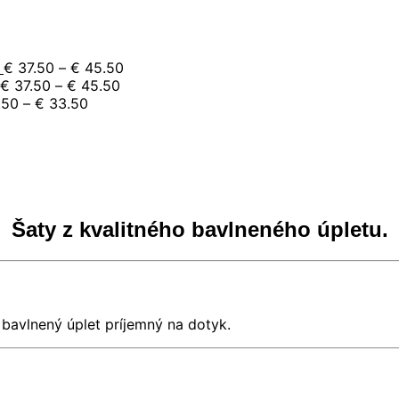
e:
Price
€
37.50
–
€
45.50
.50
Price
range:
€
37.50
–
€
45.50
ugh
Price
range:
€ 37.50
.50
–
€
33.50
.50
range:
€ 37.50
through
rice
€ 29.50
through
€ 45.50
0
ange:
through
€ 45.50
gh
 15.50
€ 33.50
0
hrough
 16.50
Šaty z kvalitného bavlneného úpletu.
bavlnený úplet príjemný na dotyk.