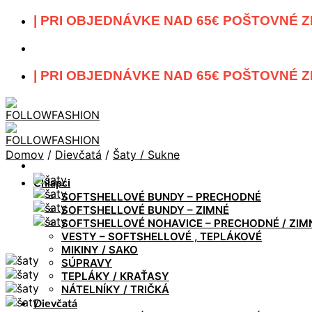
Skip
| PRI OBJEDNÁVKE NAD 65€ POŠTOVNÉ Z
to
content
| PRI OBJEDNÁVKE NAD 65€ POŠTOVNÉ Z
Domov
/
Dievčatá
/
Šaty / Sukne
Chlapci
SOFTSHELLOVÉ BUNDY – PRECHODNÉ
SOFTSHELLOVÉ BUNDY – ZIMNÉ
SOFTSHELLOVÉ NOHAVICE – PRECHODNÉ / ZIM
VESTY – SOFTSHELLOVÉ , TEPLÁKOVÉ
MIKINY / SAKO
SÚPRAVY
TEPLÁKY / KRAŤASY
NÁTELNÍKY / TRIČKÁ
Dievčatá