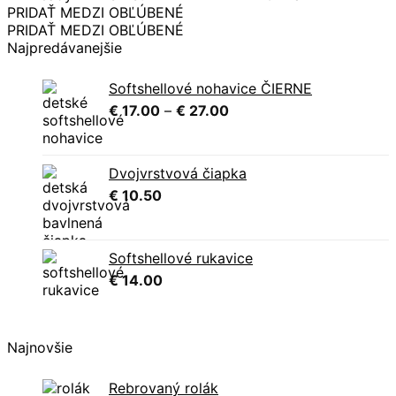
€ 28.50
PRIDAŤ MEDZI OBĽÚBENÉ
through
PRIDAŤ MEDZI OBĽÚBENÉ
€ 30.50
Najpredávanejšie
Softshellové nohavice ČIERNE
Price
€
17.00
–
€
27.00
range:
€ 17.00
through
Dvojvrstvová čiapka
€ 27.00
€
10.50
Softshellové rukavice
€
14.00
Najnovšie
Rebrovaný rolák