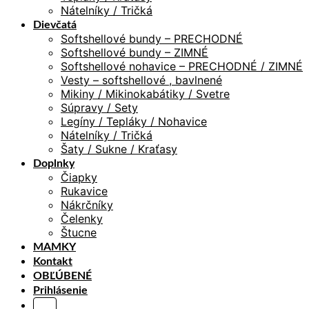
Nátelníky / Tričká
Dievčatá
Softshellové bundy – PRECHODNÉ
Softshellové bundy – ZIMNÉ
Softshellové nohavice – PRECHODNÉ / ZIMNÉ
Vesty – softshellové , bavlnené
Mikiny / Mikinokabátiky / Svetre
Súpravy / Sety
Legíny / Tepláky / Nohavice
Nátelníky / Tričká
Šaty / Sukne / Kraťasy
Doplnky
Čiapky
Rukavice
Nákrčníky
Čelenky
Štucne
MAMKY
Kontakt
OBĽÚBENÉ
Prihlásenie