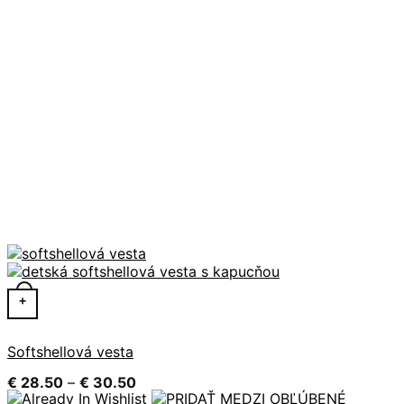
Tento produkt má viacero variantov. Možnosti si môžete 
+
Softshellová vesta
Price
€
28.50
–
€
30.50
range: