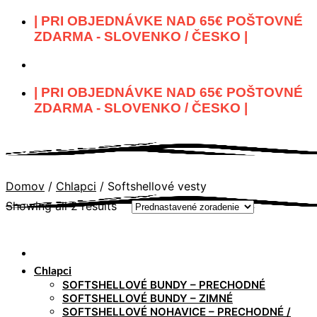
Skip
| PRI OBJEDNÁVKE NAD 65€ POŠTOVNÉ
to
ZDARMA - SLOVENKO / ČESKO |
content
| PRI OBJEDNÁVKE NAD 65€ POŠTOVNÉ
ZDARMA - SLOVENKO / ČESKO |
Domov
/
Chlapci
/
Softshellové vesty
Showing all 2 results
Chlapci
SOFTSHELLOVÉ BUNDY – PRECHODNÉ
SOFTSHELLOVÉ BUNDY – ZIMNÉ
SOFTSHELLOVÉ NOHAVICE – PRECHODNÉ /