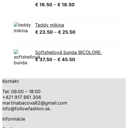
Price
€
16.50
–
€
18.50
range:
€ 16.50
through
Teddy mikina
€ 18.50
Price
€
23.50
–
€
25.50
range:
€ 23.50
through
Softshellová bunda BICOLORE.
€ 25.50
Price
€
37.50
–
€
45.50
range:
€ 37.50
through
Kontakt
€ 45.50
Tel: 08:00 – 18:00
+421 917 861 306
martinabacova82@gmail.com
info@followfashion.sk.
Informácie