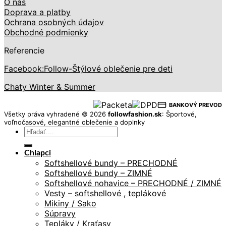
O nás
Doprava a platby
Ochrana osobných údajov
Obchodné podmienky
Referencie
Facebook:Follow-Štýlové oblečenie pre deti
Chaty Winter & Summer
BANKOVÝ PREVOD
Všetky práva vyhradené © 2026
followfashion.sk
: Športové,
voľnočasové, elegantné oblečenie a doplnky
Hľadať:
Chlapci
Softshellové bundy – PRECHODNÉ
Softshellové bundy – ZIMNÉ
Softshellové nohavice – PRECHODNÉ / ZIMNÉ
Vesty – softshellové , teplákové
Mikiny / Sako
Súpravy
Tepláky / Kraťasy