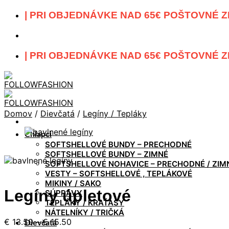
Skip
| PRI OBJEDNÁVKE NAD 65€ POŠTOVNÉ Z
to
content
| PRI OBJEDNÁVKE NAD 65€ POŠTOVNÉ Z
Domov
/
Dievčatá
/
Legíny / Tepláky
Chlapci
SOFTSHELLOVÉ BUNDY – PRECHODNÉ
SOFTSHELLOVÉ BUNDY – ZIMNÉ
SOFTSHELLOVÉ NOHAVICE – PRECHODNÉ / ZIM
VESTY – SOFTSHELLOVÉ , TEPLÁKOVÉ
MIKINY / SAKO
Legíny úpletové
SÚPRAVY
TEPLÁKY / KRAŤASY
NÁTELNÍKY / TRIČKÁ
Price
€
13.50
–
€
15.50
Dievčatá