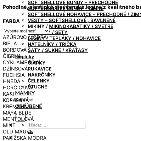
range:
SOFTSHELLOVÉ BUNDY – PRECHODNÉ
Pohodlné, elastické dievčenské legíny z
kvalitného
b
€ 13.50
SOFTSHELLOVÉ BUNDY – ZIMNÉ
through
SOFTSHELLOVÉ NOHAVICE – PRECHODNÉ / ZIM
€ 15.50
VESTY – SOFTSHELLOVÉ , BAVLNENÉ
FARBA
MIKINY / MIKINOKABÁTIKY / SVETRE
SÚPRAVY / SETY
AZÚROVO MODRÁ
LEGÍNY / TEPLÁKY / NOHAVICE
BIELA
NÁTELNÍKY / TRIČKÁ
BORDOVÁ
ŠATY / SUKNE / KRAŤASY
ČIERNA
Doplnky
CYKLAMENOVÁ
ČIAPKY
DŽÍNSOVÁ
RUKAVICE
FUCHSIA
NÁKRČNÍKY
ČELENKY
HNEDÁ
ŠTUCNE
HORČICOVÁ
KARI
MAMKY
KORALOVÁ
Kontakt
KRÉMOVÁ
OBĽÚBENÉ
MAYA BLUE
MENTOLOVÁ
Hľadať:
MINT
OLD MAUVE
PARÍŽSKA MODRÁ