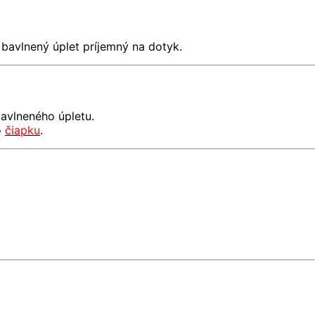
 16.50
bavlnený úplet príjemný na dotyk.
bavlneného úpletu.
o
čiapku
.