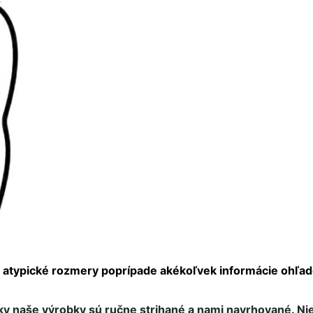
e atypické rozmery poprípade akékoľvek informácie ohľa
tky naše výrobky sú ručne strihané a nami navrhované.
Ni