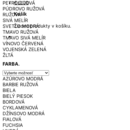
€
0.00
PETROLEJOVÁ
PÚDROVO RUŽOVÁ
RUŽOVÁ
Košík
SIVÁ MELÍR
Žiadne produkty v košíku.
SVETLO MODRÁ
TMAVO RUŽOVÁ
TMAVO SIVÁ MELÍR
VÍNOVO ČERVENÁ
VOJENSKÁ ZELENÁ
ŽLTÁ
FARBA.
AZÚROVO MODRÁ
BARBIE RUŽOVÁ
BIELA
BIELÝ PIESOK
BORDOVÁ
CYKLAMENOVÁ
DŽÍNSOVO MODRÁ
FIALOVÁ
FUCHSIA