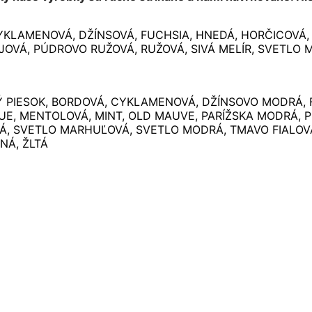
YKLAMENOVÁ, DŽÍNSOVÁ, FUCHSIA, HNEDÁ, HORČICOVÁ,
JOVÁ, PÚDROVO RUŽOVÁ, RUŽOVÁ, SIVÁ MELÍR, SVETLO 
LÝ PIESOK, BORDOVÁ, CYKLAMENOVÁ, DŽÍNSOVO MODRÁ, 
UE, MENTOLOVÁ, MINT, OLD MAUVE, PARÍŽSKA MODRÁ, P
Á, SVETLO MARHUĽOVÁ, SVETLO MODRÁ, TMAVO FIALOV
NÁ, ŽLTÁ