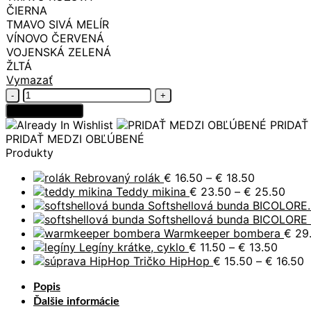
ČIERNA
TMAVO SIVÁ MELÍR
VÍNOVO ČERVENÁ
VOJENSKÁ ZELENÁ
ŽLTÁ
Vymazať
množstvo
Legíny
Pridať do košíka
úpletové
PRIDAŤ
PRIDAŤ MEDZI OBĽÚBENÉ
Produkty
Price
Rebrovaný rolák
€
16.50
–
€
18.50
range:
Price
Teddy mikina
€
23.50
–
€
25.50
€ 16.50
rang
Softshellová bunda BICOLORE.
through
€ 23
Softshellová bunda BICOLORE
€ 18.50
thro
Warmkeeper bombera
€
29
Price
€ 25
Legíny krátke, cyklo
€
11.50
–
€
13.50
range:
P
Tričko HipHop
€
15.50
–
€
16.50
€ 11.5
r
Popis
throu
€
€ 13.5
t
Ďalšie informácie