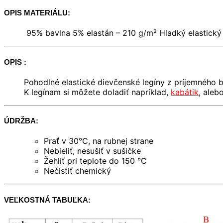
€
OPIS MATERIÁLU:
95% bavlna 5% elastán – 210 g/m² Hladký elastický 
OPIS :
Pohodlné elastické dievčenské legíny z príjemného 
K legínam si môžete doladiť napríklad,
kabátik
, aleb
ÚDRŽBA:
Prať v 30°C, na rubnej strane
Nebieliť, nesušiť v sušičke
Žehliť pri teplote do 150 °C
Nečistiť chemický
VEĽKOSTNÁ TABUĽKA: