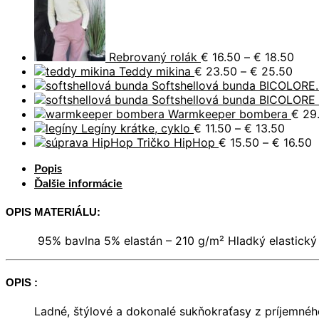
rang
€ 16
thro
€ 18
Rebrovaný rolák
€
16.50
–
€
18.50
Price
Teddy mikina
€
23.50
–
€
25.50
rang
Softshellová bunda BICOLORE.
€ 23
Softshellová bunda BICOLORE
thro
Warmkeeper bombera
€
29
Price
€ 25
Legíny krátke, cyklo
€
11.50
–
€
13.50
range:
P
Tričko HipHop
€
15.50
–
€
16.50
€ 11.5
r
Popis
throu
€
€ 13.5
t
Ďalšie informácie
€
OPIS MATERIÁLU:
95% bavlna 5% elastán – 210 g/m² Hladký elastický 
OPIS :
Ladné, štýlové a dokonalé sukňokraťasy z príjemnéh