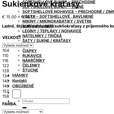
Sukienkové kraťasy
SOFTSHELLOVÉ BUNDY – PRECHODNÉ
SOFTSHELLOVÉ BUNDY – ZIMNÉ
SOFTSHELLOVÉ NOHAVICE – PRECHODNÉ / ZIM
Price
VESTY – SOFTSHELLOVÉ , BAVLNENÉ
€
15.00
–
€
16.50
MIKINY / MIKINOKABÁTIKY / SVETRE
range:
Ladné, štýlové a dokonalé sukňokraťasy z príjemného b
SÚPRAVY / SETY
€ 15.00
LEGÍNY / TEPLÁKY / NOHAVICE
through
NÁTELNÍKY / TRIČKÁ
€ 16.50
VEĽKOSŤ
ŠATY / SUKNE / KRAŤASY
Doplnky
104
ČIAPKY
110
RUKAVICE
116
NÁKRČNÍKY
ČELENKY
122
ŠTUCNE
128
134
MAMKY
140
Kontakt
146
OBĽÚBENÉ
152
158
Hľadať:
FARBA.