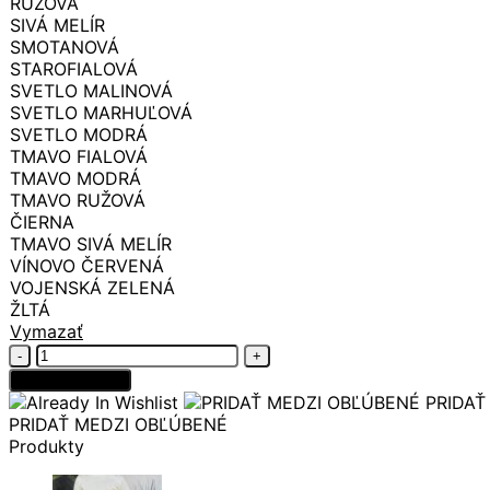
RUŽOVÁ
SIVÁ MELÍR
SMOTANOVÁ
STAROFIALOVÁ
SVETLO MALINOVÁ
SVETLO MARHUĽOVÁ
SVETLO MODRÁ
TMAVO FIALOVÁ
TMAVO MODRÁ
TMAVO RUŽOVÁ
ČIERNA
TMAVO SIVÁ MELÍR
VÍNOVO ČERVENÁ
VOJENSKÁ ZELENÁ
ŽLTÁ
Vymazať
množstvo
Sukienkové
Pridať do košíka
kraťasy
PRIDAŤ
PRIDAŤ MEDZI OBĽÚBENÉ
Produkty
Pric