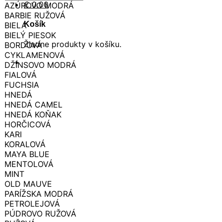
€
0.00
AZÚROVO MODRÁ
BARBIE RUŽOVÁ
Košík
BIELA
BIELÝ PIESOK
Žiadne produkty v košíku.
BORDOVÁ
CYKLAMENOVÁ
DŽÍNSOVO MODRÁ
FIALOVÁ
FUCHSIA
HNEDÁ
HNEDÁ CAMEL
HNEDÁ KOŇAK
HORČICOVÁ
KARI
KORALOVÁ
MAYA BLUE
MENTOLOVÁ
MINT
OLD MAUVE
PARÍŽSKA MODRÁ
PETROLEJOVÁ
PÚDROVO RUŽOVÁ