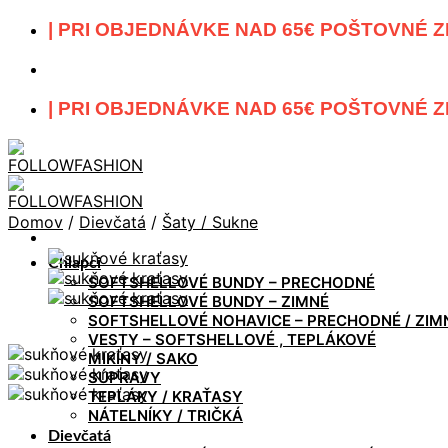
Skip
| PRI OBJEDNÁVKE NAD 65€ POŠTOVNÉ Z
to
content
| PRI OBJEDNÁVKE NAD 65€ POŠTOVNÉ Z
Domov
/
Dievčatá
/
Šaty / Sukne
Chlapci
SOFTSHELLOVÉ BUNDY – PRECHODNÉ
SOFTSHELLOVÉ BUNDY – ZIMNÉ
SOFTSHELLOVÉ NOHAVICE – PRECHODNÉ / ZIM
VESTY – SOFTSHELLOVÉ , TEPLÁKOVÉ
MIKINY / SAKO
SÚPRAVY
TEPLÁKY / KRAŤASY
NÁTELNÍKY / TRIČKÁ
Dievčatá