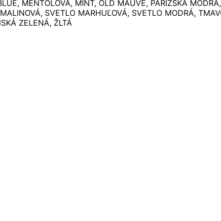
BLUE, MENTOLOVÁ, MINT, OLD MAUVE, PARÍŽSKA MODRÁ
 MALINOVÁ, SVETLO MARHUĽOVÁ, SVETLO MODRÁ, TMAV
SKÁ ZELENÁ, ŽLTÁ