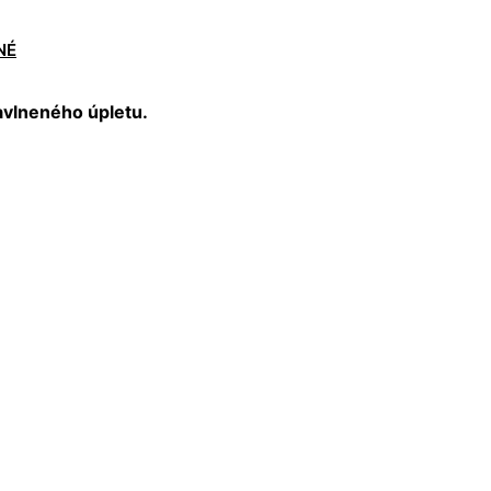
NÉ
avlneného úpletu.