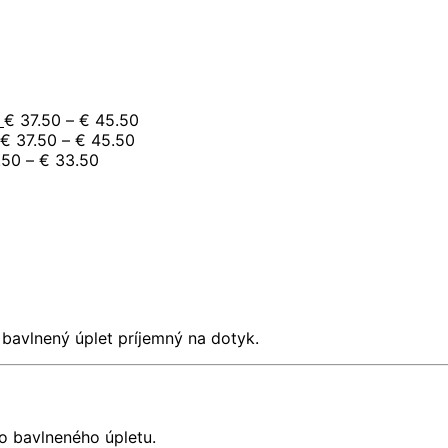
e:
.50
ugh
.50
e:
Price
€
37.50
–
€
45.50
.50
Price
range:
€
37.50
–
€
45.50
ugh
Price
range:
€ 37.50
.50
–
€
33.50
.50
range:
€ 37.50
through
rice
€ 29.50
through
€ 45.50
0
ange:
through
€ 45.50
gh
 15.50
€ 33.50
0
hrough
 16.50
bavlnený úplet príjemný na dotyk.
o bavlneného úpletu.