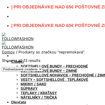
Skip
| PRI OBJEDNÁVKE NAD 65€ POŠTOVNÉ Z
to
content
| PRI OBJEDNÁVKE NAD 65€ POŠTOVNÉ Z
Domov
/
Produkty so značkou “nepremokavá”
Showing all 13 results
Chlapci
SOFTSHELLOVÉ BUNDY – PRECHODNÉ
SOFTSHELLOVÉ BUNDY – ZIMNÉ
SOFTSHELLOVÉ NOHAVICE – PRECHODNÉ / ZIM
VESTY – SOFTSHELLOVÉ , TEPLÁKOVÉ
MIKINY / SAKO
SÚPRAVY
TEPLÁKY / KRAŤASY
NÁTELNÍKY / TRIČKÁ
Dievčatá