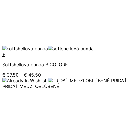
+
Tento
Softshellová bunda BICOLORE
produkt
má
Price
€
37.50
–
€
45.50
viacero
range:
PRIDAŤ
variantov.
€ 37.50
PRIDAŤ MEDZI OBĽÚBENÉ
Možnosti
through
si
€ 45.50
môžete
vybrať
na
stránke
produktu.