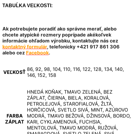
TABUĹKA VEĽKOSTI:
Ak potrebujete poradiť ako správne merať, alebo
chcete atypické rozmery poprípade akékoľvek
informácie ohľadom výrobku, kontaktujte nás cez
kontaktný formulár
, telefonicky +421 917 861 306
alebo cez
Facebook
.
86, 92, 98, 104, 110, 116, 122, 128, 134, 140,
VEĽKOSŤ
146, 152, 158
HNEDÁ KOŇAK, TMAVO ZELENÁ, BEZ
ZÁPLAT, ČIERNA, BIELA, KORALOVÁ,
PETROLEJOVÁ, STAROFIALOVÁ, ŽLTÁ,
HORČICOVÁ, SVETLO SIVÁ, MINT, AZÚROVO
FARBA
MODRÁ, TMAVO BEŽOVÁ, DŽINSOVÁ, BORDO,
ZÁPLAT
KARI, CYKLAMENOVÁ, FUCHSIA,
MENTOLOVÁ, TMAVO MODRÁ, RUŽOVÁ,
SMARAGDOVÁ, SVETLO ZELENÁ, SIVÁ,