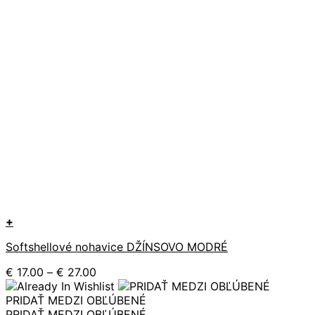
+
Tento
Softshellové nohavice DŽÍNSOVO MODRÉ
produkt
má
Price
€
17.00
–
€
27.00
viacero
range:
variantov.
€ 17.00
PRIDAŤ MEDZI OBĽÚBENÉ
Možnosti
through
PRIDAŤ MEDZI OBĽÚBENÉ