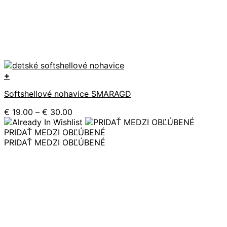
+
Tento
Softshellové nohavice SMARAGD
produkt
má
Price
€
19.00
–
€
30.00
viacero
range:
variantov.
€ 19.00
PRIDAŤ MEDZI OBĽÚBENÉ
Možnosti
through
PRIDAŤ MEDZI OBĽÚBENÉ
si
€ 30.00
môžete
vybrať
na
stránke
produktu.