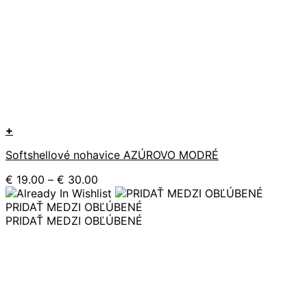
+
Tento
Softshellové nohavice AZÚROVO MODRÉ
produkt
má
Price
€
19.00
–
€
30.00
viacero
range:
variantov.
€ 19.00
PRIDAŤ MEDZI OBĽÚBENÉ
Možnosti
through
PRIDAŤ MEDZI OBĽÚBENÉ
si
€ 30.00
môžete
vybrať
na
stránke
produktu.