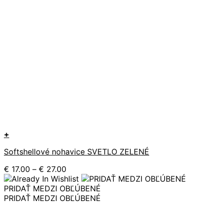
+
Tento
Softshellové nohavice SVETLO ZELENÉ
produkt
má
Price
€
17.00
–
€
27.00
viacero
range:
variantov.
€ 17.00
PRIDAŤ MEDZI OBĽÚBENÉ
Možnosti
through
PRIDAŤ MEDZI OBĽÚBENÉ
si
€ 27.00
môžete