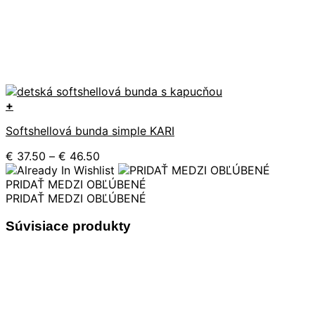
+
Tento
Softshellová bunda simple KARI
produkt
má
Price
€
37.50
–
€
46.50
viacero
range:
variantov.
€ 37.50
PRIDAŤ MEDZI OBĽÚBENÉ
Možnosti
through
PRIDAŤ MEDZI OBĽÚBENÉ
si
€ 46.50
môžete
Súvisiace produkty
vybrať
na
stránke
produktu.