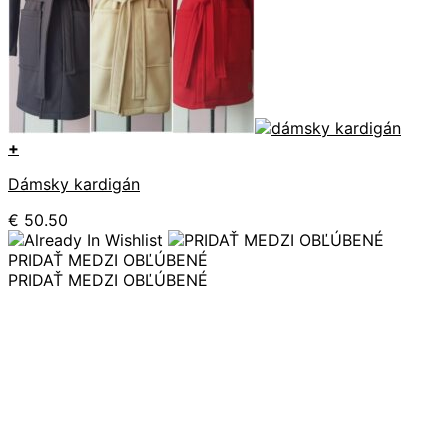
+
Tento
Dámsky kardigán
produkt
má
€
50.50
viacero
variantov.
PRIDAŤ MEDZI OBĽÚBENÉ
Možnosti
PRIDAŤ MEDZI OBĽÚBENÉ
si
môžete
vybrať
na
stránke
produktu.