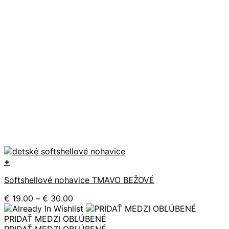
+
Tento
Softshellové nohavice TMAVO BEŽOVÉ
produkt
má
Price
€
19.00
–
€
30.00
viacero
range:
variantov.
€ 19.00
PRIDAŤ MEDZI OBĽÚBENÉ
Možnosti
through
PRIDAŤ MEDZI OBĽÚBENÉ