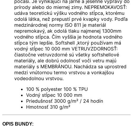
počasí. Je vynikajúci na jarné a jesenné výpravy do
prírody alebo do miernej zimy. NEPREMOKAVOSŤ:
udáva teoretickú výšku vodného stĺpca, ktorému
odolá látka, než prepustí prvé kvapky vody. Podľa
medzinárodnej normy ISO 811 je materiál
nepremokavý, ak odolá tlaku najmenej 1300mm
vodného stĺpca. Čím vyššia je hodnota vodného
stĺpca tým lepšie. Softshell ,ktorý používam má
vodný stĺpec 10 000 mm VETRUVZDORNOSŤ:
čiastočne vetruvzdorné sú všetky softshellové
materiály, ale dobrú odolnosť voči vetru majú
materiály s MEMBRÁNOU. Nachádza sa uprostred
medzi vnútornou termo vrstvou a vonkajšou
vodeodolnou vrstvou.
100 % polyester 100 % TPU
Vodný stĺpec 10 000 mm
Priedušnosť 3000 g/m² / 24 hodín
Hmotnosť 310 g/m²
OPIS BUNDY: