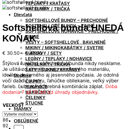
TEPLÁKY / KRAŤASY
NÁTELNÍKY / TRIČKÁ
Dievčatá
SOFTSHELLOVÉ BUNDY – PRECHODNÉ
Softshellová bunda HNEDÁ
SOFTSHELLOVÉ BUNDY – ZIMNÉ
SOFTSHELLOVÉ NOHAVICE – PRECHODNÉ /
KOŇAK
ZIMNÉ
VESTY – SOFTSHELLOVÉ , BAVLNENÉ
MIKINY / MIKINOKABÁTIKY / SVETRE
Price
€
30.50
–
€
42.50
SÚPRAVY / SETY
range:
LEGÍNY / TEPLÁKY / NOHAVICE
Štýlová funkčná softshellová bunda nikdy nesklame.
€ 30.50
NÁTELNÍKY / TRIČKÁ
Je ušitá zo zimného nepremokavého materiálu,
ŠATY / SUKNE / KRAŤASY
through
ideálne do jarného aj jesenného počasia. Je odolná
€ 42.50
Doplnky
voči dažďu a vetru, ľahúčke obliekanie, veľký výber
ČIAPKY
farieb. Ľubovoľná farebná kombinácia záplat.
Doba
RUKAVICE
dodania 7 až 10 dní od úhrady objednávky.
NÁKRČNÍKY
ČELENKY
ŠTUCNE
VEĽKOSŤ
MAMKY
Kontakt
86
OBĽÚBENÉ
92