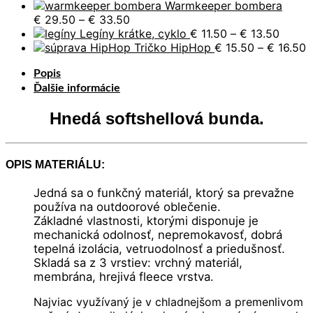
range:
through
Warmkeeper bombera
Price
€ 37.50
€ 45.50
€
29.50
–
€
33.50
range:
through
Price
Legíny krátke, cyklo
€
11.50
–
€
13.50
€ 29.50
€ 45.50
range:
P
Tričko HipHop
€
15.50
–
€
16.50
through
€ 11.5
r
Popis
€ 33.50
throu
€
€ 13.5
t
Ďalšie informácie
€
Hnedá softshellová bunda.
OPIS MATERIÁLU:
Jedná sa o funkčný materiál, ktorý sa prevažne
používa na outdoorové oblečenie.
Základné vlastnosti, ktorými disponuje je
mechanická odolnosť, nepremokavosť, dobrá
tepelná izolácia, vetruodolnosť a priedušnosť.
Skladá sa z 3 vrstiev: vrchný materiál,
membrána, hrejivá fleece vrstva.
Najviac využívaný je v chladnejšom a premenlivom