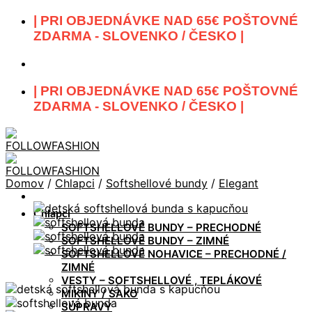
Skip
| PRI OBJEDNÁVKE NAD 65€ POŠTOVNÉ
to
ZDARMA - SLOVENKO / ČESKO |
content
| PRI OBJEDNÁVKE NAD 65€ POŠTOVNÉ
ZDARMA - SLOVENKO / ČESKO |
Domov
/
Chlapci
/
Softshellové bundy
/
Elegant
Chlapci
SOFTSHELLOVÉ BUNDY – PRECHODNÉ
SOFTSHELLOVÉ BUNDY – ZIMNÉ
SOFTSHELLOVÉ NOHAVICE – PRECHODNÉ /
ZIMNÉ
VESTY – SOFTSHELLOVÉ , TEPLÁKOVÉ
MIKINY / SAKO
SÚPRAVY