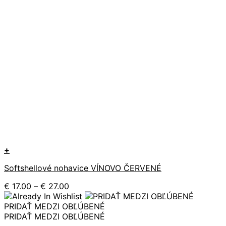
+
Tento
Softshellové nohavice VÍNOVO ČERVENÉ
produkt
má
Price
€
17.00
–
€
27.00
viacero
range:
variantov.
€ 17.00
PRIDAŤ MEDZI OBĽÚBENÉ
Možnosti
through
PRIDAŤ MEDZI OBĽÚBENÉ
si
€ 27.00