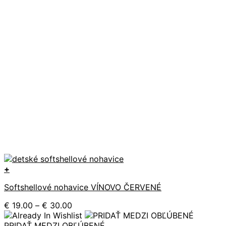
+
Tento
Softshellové nohavice VÍNOVO ČERVENÉ
produkt
má
Price
€
19.00
–
€
30.00
viacero
range:
variantov.
€ 19.00
PRIDAŤ MEDZI OBĽÚBENÉ