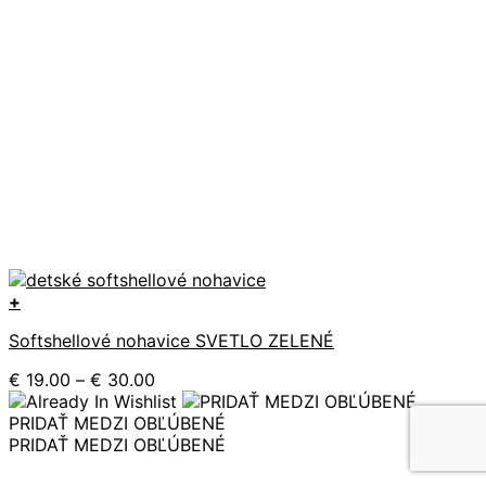
+
Tento
Softshellové nohavice SVETLO ZELENÉ
produkt
má
Price
€
19.00
–
€
30.00
viacero
range:
variantov.
€ 19.00
PRIDAŤ MEDZI OBĽÚBENÉ
Možnosti
through
PRIDAŤ MEDZI OBĽÚBENÉ
si
€ 30.00
môžete