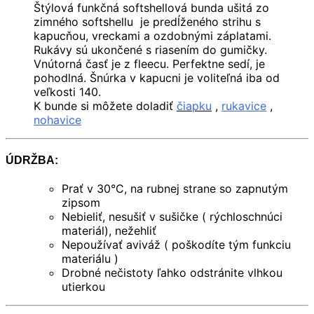
Štýlová funkčná softshellová bunda ušitá zo
zimného softshellu je predĺženého strihu s
kapucňou, vreckami a ozdobnými záplatami.
Rukávy sú ukončené s riasením do gumičky.
Vnútorná časť je z fleecu. Perfektne sedí, je
pohodlná. Šnúrka v kapucni je voliteľná iba od
veľkosti 140.
K bunde si môžete doladiť
čiapku
,
rukavice
,
nohavice
ÚDRŽBA:
Prať v 30°C, na rubnej strane so zapnutým
zipsom
Nebieliť, nesušiť v sušičke ( rýchloschnúci
materiál), nežehliť
Nepoužívať aviváž ( poškodíte tým funkciu
materiálu )
Drobné nečistoty ľahko odstránite vlhkou
utierkou