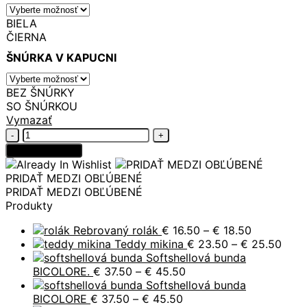
BIELA
ČIERNA
ŠNÚRKA V KAPUCNI
BEZ ŠNÚRKY
SO ŠNÚRKOU
Vymazať
množstvo
Softshellová
Pridať do košíka
bunda
HNEDÁ
PRIDAŤ MEDZI OBĽÚBENÉ
KOŇAK
PRIDAŤ MEDZI OBĽÚBENÉ
Produkty
Price
Rebrovaný rolák
€
16.50
–
€
18.50
range:
Price
Teddy mikina
€
23.50
–
€
25.50
€ 16.50
rang
Softshellová bunda
Price
through
€ 23
BICOLORE.
€
37.50
–
€
45.50
range:
€ 18.50
thro
Softshellová bunda
Price
€ 37.50
€ 25
BICOLORE
€
37.50
–
€
45.50