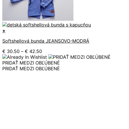
+
Tento
Softshellová bunda JEANSOVO-MODRÁ
produkt
má
Price
€
30.50
–
€
42.50
viacero
range:
variantov.
€ 30.50
PRIDAŤ MEDZI OBĽÚBENÉ
Možnosti
through
PRIDAŤ MEDZI OBĽÚBENÉ
si
€ 42.50
môžete
vybrať
na
stránke
produktu.