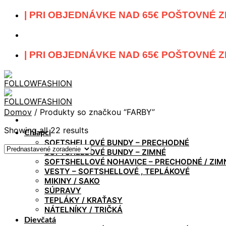
Skip
| PRI OBJEDNÁVKE NAD 65€ POŠTOVNÉ Z
to
content
| PRI OBJEDNÁVKE NAD 65€ POŠTOVNÉ Z
Domov
/
Produkty so značkou “FARBY”
Showing all 22 results
Chlapci
SOFTSHELLOVÉ BUNDY – PRECHODNÉ
SOFTSHELLOVÉ BUNDY – ZIMNÉ
SOFTSHELLOVÉ NOHAVICE – PRECHODNÉ / ZIM
VESTY – SOFTSHELLOVÉ , TEPLÁKOVÉ
MIKINY / SAKO
SÚPRAVY
TEPLÁKY / KRAŤASY
NÁTELNÍKY / TRIČKÁ
Dievčatá