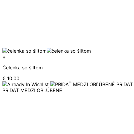
+
Tento
Čelenka so šiltom
produkt
má
€
10.00
viacero
PRIDAŤ
variantov.
PRIDAŤ MEDZI OBĽÚBENÉ
Možnosti
si
môžete
vybrať
na
stránke
produktu.