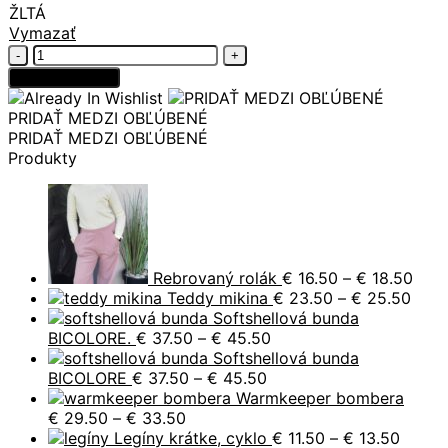
ŽLTÁ
Vymazať
množstvo
Dvojvrstvová
Pridať do košíka
úpletová
čelenka
PRIDAŤ MEDZI OBĽÚBENÉ
rovná
PRIDAŤ MEDZI OBĽÚBENÉ
Produkty
Pric
rang
€ 16
thro
€ 18
Rebrovaný rolák
€
16.50
–
€
18.50
Price
Teddy mikina
€
23.50
–
€
25.50
rang
Softshellová bunda
Price
€ 23
BICOLORE.
€
37.50
–
€
45.50
range:
thro
Softshellová bunda
Price
€ 37.50
€ 25
BICOLORE
€
37.50
–
€
45.50
range:
through
Warmkeeper bombera
Price
€ 37.50
€ 45.50
€
29.50
–
€
33.50
range:
through
Price
Legíny krátke, cyklo
€
11.50
–
€
13.50