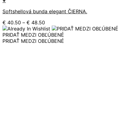
+
Tento
Softshellová bunda elegant ČIERNA.
produkt
má
Price
€
40.50
–
€
48.50
viacero
range:
variantov.
€ 40.50
PRIDAŤ MEDZI OBĽÚBENÉ
Možnosti
through
PRIDAŤ MEDZI OBĽÚBENÉ
si
€ 48.50
môžete
vybrať
na
stránke
produktu.