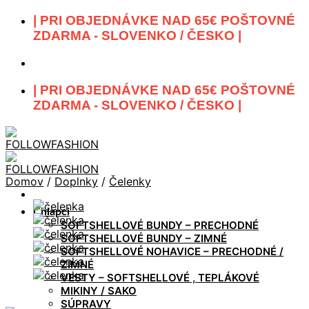
Skip
| PRI OBJEDNÁVKE NAD 65€ POŠTOVNÉ
to
ZDARMA - SLOVENKO / ČESKO |
content
| PRI OBJEDNÁVKE NAD 65€ POŠTOVNÉ
ZDARMA - SLOVENKO / ČESKO |
Domov
/
Doplnky
/
Čelenky
Chlapci
SOFTSHELLOVÉ BUNDY – PRECHODNÉ
SOFTSHELLOVÉ BUNDY – ZIMNÉ
SOFTSHELLOVÉ NOHAVICE – PRECHODNÉ /
ZIMNÉ
VESTY – SOFTSHELLOVÉ , TEPLÁKOVÉ
MIKINY / SAKO
SÚPRAVY