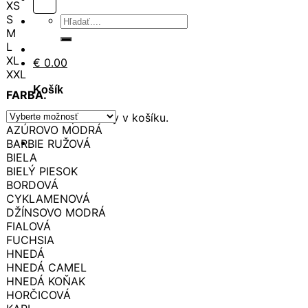
XS
S
Hľadať:
M
L
XL
€
0.00
XXL
Košík
FARBA.
Žiadne produkty v košíku.
AZÚROVO MODRÁ
BARBIE RUŽOVÁ
BIELA
BIELÝ PIESOK
BORDOVÁ
CYKLAMENOVÁ
DŽÍNSOVO MODRÁ
FIALOVÁ
FUCHSIA
HNEDÁ
HNEDÁ CAMEL
HNEDÁ KOŇAK
HORČICOVÁ