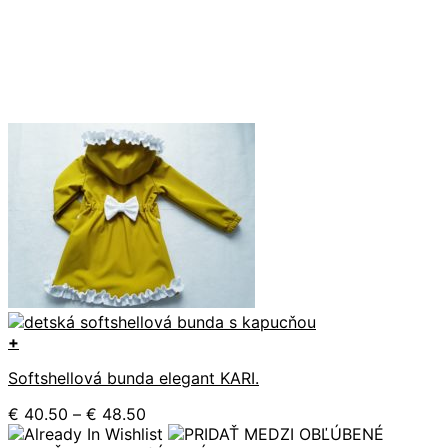
+
Tento
Softshellová bunda elegant KARI.
produkt
má
Price
€
40.50
–
€
48.50
viacero
range:
variantov.