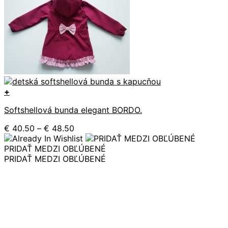
+
Tento
Softshellová bunda elegant BORDO.
produkt
má
Price
€
40.50
–
€
48.50
viacero
range:
variantov.
€ 40.50
PRIDAŤ MEDZI OBĽÚBENÉ
Možnosti
through
PRIDAŤ MEDZI OBĽÚBENÉ
si
€ 48.50
môžete
vybrať
na
stránke
produktu.