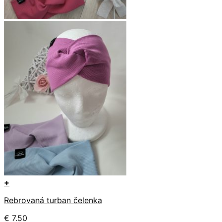
+
Tento
Rebrovaná turban čelenka
produkt
má
€
7.50
viacero