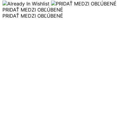
variantov.
PRIDAŤ MEDZI OBĽÚBENÉ
Možnosti
PRIDAŤ MEDZI OBĽÚBENÉ
si
môžete
vybrať
na
stránke
produktu.