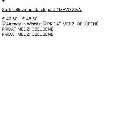
+
Tento
Softshellová bunda elegant TMAVO SIVÁ.
produkt
má
Price
€
40.50
–
€
48.50
viacero
range:
variantov.
€ 40.50
PRIDAŤ MEDZI OBĽÚBENÉ
Možnosti
through
PRIDAŤ MEDZI OBĽÚBENÉ
si
€ 48.50
môžete
vybrať
na
stránke
produktu.