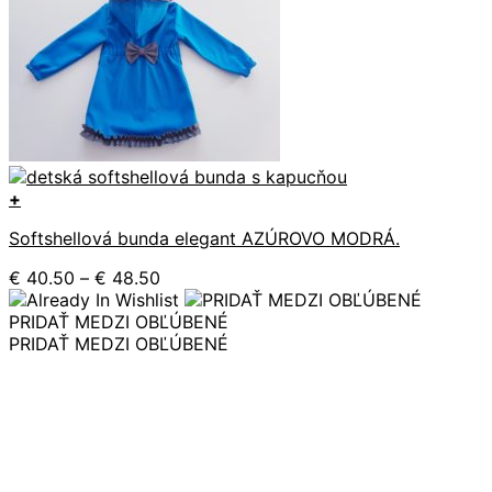
+
Tento
Softshellová bunda elegant AZÚROVO MODRÁ.
produkt
má
Price
€
40.50
–
€
48.50
viacero
range:
variantov.
€ 40.50
PRIDAŤ MEDZI OBĽÚBENÉ
Možnosti
through
PRIDAŤ MEDZI OBĽÚBENÉ
si
€ 48.50
môžete
vybrať
na
stránke
produktu.