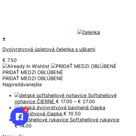
+
Tento
Dvojvrstvová úpletová čelenka s uškami
produkt
má
€
7.50
viacero
variantov.
PRIDAŤ MEDZI OBĽÚBENÉ
Možnosti
PRIDAŤ MEDZI OBĽÚBENÉ
si
Najpredávanejšie
môžete
vybrať
Softshellové
na
Price
nohavice ČIERNE
€
17.00
–
€
27.00
stránke
range:
produktu.
€ 17.00
Dvojvrstvová čiapka
€
10.50
through
Softshellové rukavice
€ 27.00
€
14.00