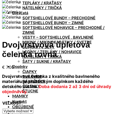
TEPLÁKY / KRAŤASY
NÁTELNÍKY / TRIČKÁ
Dievčatá
SOFTSHELLOVÉ BUNDY – PRECHODNÉ
SOFTSHELLOVÉ BUNDY – ZIMNÉ
SOFTSHELLOVÉ NOHAVICE – PRECHODNÉ /
ZIMNÉ
VESTY – SOFTSHELLOVÉ , BAVLNENÉ
MIKINY / MIKINOKABÁTIKY / SVETRE
Dvojvrstvová úpletová
SÚPRAVY / SETY
LEGÍNY / TEPLÁKY / NOHAVICE
čelenka rovná
NÁTELNÍKY / TRIČKÁ
ŠATY / SUKNE / KRAŤASY
€
7.00
Doplnky
ČIAPKY
Dvojvrstvová čelenka z kvalitného bavlneného
RUKAVICE
materiálu je praktickým doplnkom každého
NÁKRČNÍKY
ČELENKY
detského outfitu.
Doba dodania 2 až 3 dní od úhrady
ŠTUCNE
objednávky.
MAMKY
Kontakt
VEĽKOSŤ
OBĽÚBENÉ