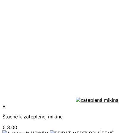
+
Štucne k zateplenej mikine
€
8.00