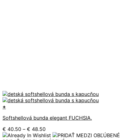
+
Tento
Softshellová bunda elegant FUCHSIA.
produkt
má
Price
€
40.50
–
€
48.50
viacero
range:
variantov.