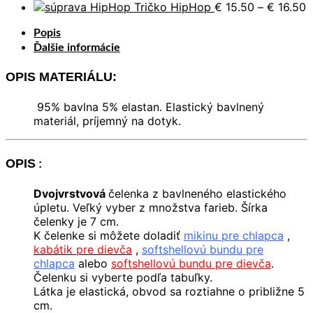
€ 29.50
€ 45.50
range:
P
Tričko HipHop
€
15.50
–
€
16.50
through
€ 11.5
r
Popis
€ 33.50
throu
€
€ 13.5
t
Ďalšie informácie
€
OPIS MATERIÁLU:
95% bavlna 5% elastan. Elastický bavlnený
materiál, príjemný na dotyk.
OPIS
:
Dvojvrstvová
čelenka z bavlneného elastického
úpletu. Veľký vyber z množstva farieb. Šírka
čelenky je 7 cm.
K čelenke si môžete doladiť
mikinu pre chlapca
,
kabátik pre dievča
,
softshellovú bundu pre
chlapca
alebo
softshellovú bundu pre dievča
.
Čelenku si vyberte podľa tabuľky.
Látka je elastická, obvod sa roztiahne o približne 5
cm.