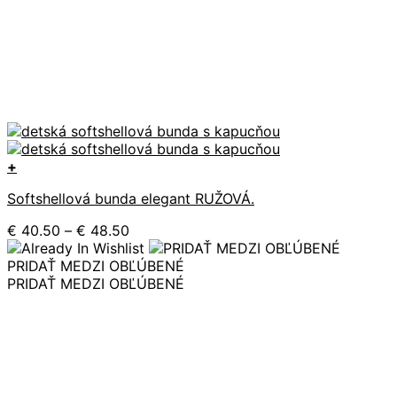
+
Tento
Softshellová bunda elegant RUŽOVÁ.
produkt
má
Price
€
40.50
–
€
48.50
viacero
range:
variantov.
€ 40.50
PRIDAŤ MEDZI OBĽÚBENÉ
Možnosti
through
PRIDAŤ MEDZI OBĽÚBENÉ
si
€ 48.50
môžete
vybrať
na
stránke
produktu.