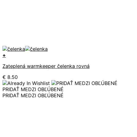
+
Tento
Zateplená warmkeeper čelenka rovná
produkt
má
€
8.50
viacero
variantov.
PRIDAŤ MEDZI OBĽÚBENÉ
Možnosti
PRIDAŤ MEDZI OBĽÚBENÉ
si
môžete
vybrať
na
stránke
produktu.