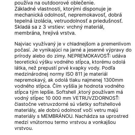
používa na outdoorové oblečenie.
Základné vlastnosti, ktorými disponuje je
mechanická odolnosť, nepremokavosť, dobrá
tepelná izolácia, vetruodolnosť a priedušnosť.
Skladá sa z 3 vrstiev: vrchný materiál,
membrána, hrejivá vrstva.
Najviac využívaný je v chladnejšom a premenlivom
počasí. Je vynikajúci na jarné a jesenné výpravy do
prírody alebo do zimy. NEPREMOKAVOSŤ: udáva
teoretickú výšku vodného stĺpca, ktorému odolá
látka, než prepustí prvé kvapky vody. Podľa
medzinárodnej normy ISO 811 je materiál
nepremokavý, ak odolá tlaku najmenej 1300mm
vodného stĺpca. Čím vyššia je hodnota vodného
stĺpca tým lepšie. Softshell ,ktorý používam má
vodný stĺpec 10 000 mm VETRUVZDORNOSŤ:
čiastočne vetruvzdorné sú všetky softshellové
materiály, ale dobrú odolnosť voči vetru majú
materiály s MEMBRÁNOU. Nachádza sa uprostred
medzi vnútornou termo vrstvou a vonkajšou
vrstvou.