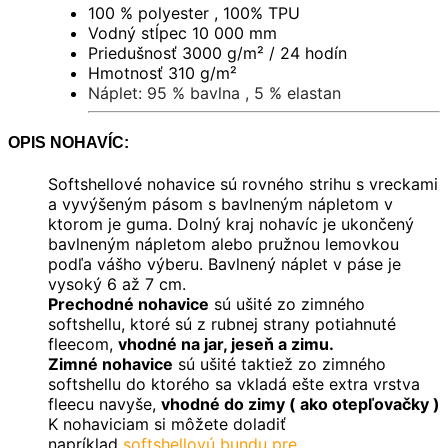
100 % polyester , 100% TPU
Vodný stĺpec 10 000 mm
Priedušnosť 3000 g/m² / 24 hodín
Hmotnosť 310 g/m
²
Náplet: 95 % bavlna , 5 % elastan
OPIS NOHAVÍC:
Softshellové nohavice sú rovného strihu s vreckami
a vyvýšeným pásom s bavlneným nápletom v
ktorom je guma. Dolný kraj nohavíc je ukončený
bavlneným nápletom alebo pružnou lemovkou
podľa vášho výberu. Bavlnený náplet v páse je
vysoký 6 až 7 cm.
Prechodné nohavice
sú ušité zo zimného
softshellu, ktoré sú z rubnej strany potiahnuté
fleecom,
vhodné na jar, jeseň a zimu.
Zimné nohavice
sú ušité taktiež zo zimného
softshellu do ktorého sa vkladá ešte extra vrstva
fleecu navyše,
vhodné do zimy ( ako otepľovačky )
K nohaviciam si môžete doladiť
napríklad
softshellovú bundu pre