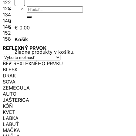
122
128
Hľadať:
134
140
146
€
0.00
152
158
Košík
REFLEXNÝ PRVOK
Žiadne produkty v košíku.
BEZ REXLEXNÉHO PRVKU
BLESK
DRAK
SOVA
ZEMEGUĽA
AUTO
JAŠTERICA
KÔŇ
KVET
LABKA
LABUŤ
MAČKA