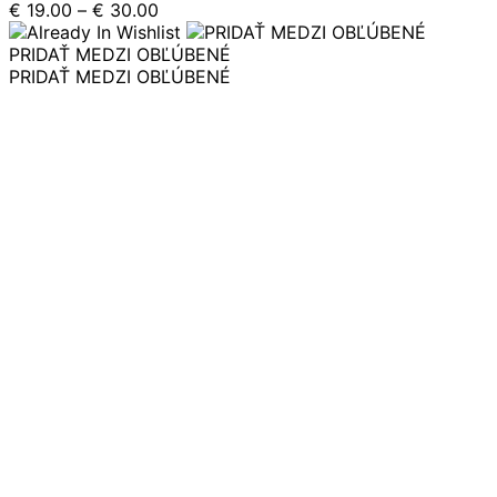
Price
€
19.00
–
€
30.00
viacero
range:
variantov.
€ 19.00
PRIDAŤ MEDZI OBĽÚBENÉ
Možnosti
through
PRIDAŤ MEDZI OBĽÚBENÉ
si
€ 30.00
môžete
vybrať
na
stránke
produktu.