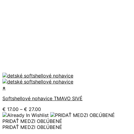
+
Tento
Softshellové nohavice TMAVO SIVÉ
produkt
má
Price
€
17.00
–
€
27.00
viacero
range:
variantov.
€ 17.00
PRIDAŤ MEDZI OBĽÚBENÉ
Možnosti
through
PRIDAŤ MEDZI OBĽÚBENÉ
si
€ 27.00