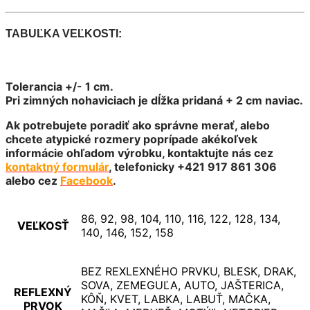
TABUĽKA VEĽKOSTI:
Tolerancia +/- 1 cm.
Pri zimných nohaviciach je dĺžka pridaná + 2 cm naviac.
Ak potrebujete poradiť ako správne merať, alebo
chcete atypické rozmery poprípade akékoľvek
informácie ohľadom výrobku, kontaktujte nás cez
kontaktný formulár
, telefonicky +421 917 861 306
alebo cez
Facebook
.
86, 92, 98, 104, 110, 116, 122, 128, 134,
VEĽKOSŤ
140, 146, 152, 158
BEZ REXLEXNÉHO PRVKU, BLESK, DRAK,
SOVA, ZEMEGUĽA, AUTO, JAŠTERICA,
REFLEXNÝ
KÔŇ, KVET, LABKA, LABUŤ, MAČKA,
PRVOK