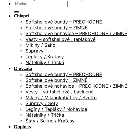
Hľadať:
Chlapci
Softshellové bundy – PRECHODNÉ
Softshellové bundy – ZIMNÉ
Softshellové nohavice – PRECHODNÉ / ZIMNÉ
Vesty – softshellové , teplákové
Mikiny / Sako
Súpravy
Tepláky / Kraťasy
Nátelníky / Tričká
Dievčatá
Softshellové bundy – PRECHODNÉ
Softshellové bundy – ZIMNÉ
Softshellové nohavice – PRECHODNÉ / ZIMNÉ
Vesty – softshellové , bavlnené
Mikiny / Mikinokabátiky / Svetre
Súpravy / Sety
Legíny / Tepláky / Nohavice
Nátelníky / Tričká
Šaty / Sukne / Kraťasy
Doplnky