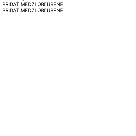
variantov.
€ 19.00
PRIDAŤ MEDZI OBĽÚBENÉ
Možnosti
through
PRIDAŤ MEDZI OBĽÚBENÉ
si
€ 30.00
môžete
vybrať
na
stránke
produktu.