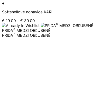
+
Tento
Softshellové nohavice KARI
produkt
má
Price
€
19.00
–
€
30.00
viacero
range:
variantov.
€ 19.00
PRIDAŤ MEDZI OBĽÚBENÉ
Možnosti
through
PRIDAŤ MEDZI OBĽÚBENÉ
si
€ 30.00
môžete
vybrať
na
stránke
produktu.