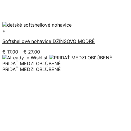
+
Tento
Softshellové nohavice DŽÍNSOVO MODRÉ
produkt
má
Price
€
17.00
–
€
27.00
viacero
range:
variantov.
€ 17.00
PRIDAŤ MEDZI OBĽÚBENÉ
Možnosti
through
PRIDAŤ MEDZI OBĽÚBENÉ
si
€ 27.00
môžete
vybrať
na
stránke
produktu.