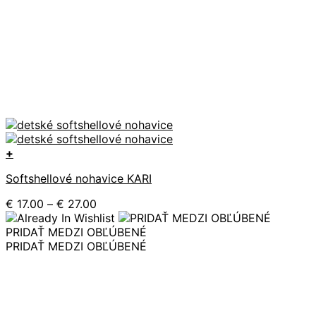
+
Tento
Softshellové nohavice KARI
produkt
má
Price
€
17.00
–
€
27.00
viacero
range:
variantov.
€ 17.00
PRIDAŤ MEDZI OBĽÚBENÉ
Možnosti
through
PRIDAŤ MEDZI OBĽÚBENÉ
si
€ 27.00
môžete
vybrať
na
stránke