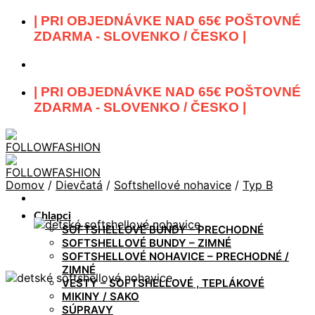
Skip
| PRI OBJEDNÁVKE NAD 65€ POŠTOVNÉ
to
ZDARMA - SLOVENKO / ČESKO |
content
| PRI OBJEDNÁVKE NAD 65€ POŠTOVNÉ
ZDARMA - SLOVENKO / ČESKO |
Domov
/
Dievčatá
/
Softshellové nohavice
/
Typ B
Chlapci
SOFTSHELLOVÉ BUNDY – PRECHODNÉ
SOFTSHELLOVÉ BUNDY – ZIMNÉ
SOFTSHELLOVÉ NOHAVICE – PRECHODNÉ /
ZIMNÉ
VESTY – SOFTSHELLOVÉ , TEPLÁKOVÉ
MIKINY / SAKO
SÚPRAVY