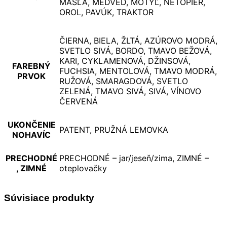
MAŠĽA, MEDVEĎ, MOTÝĽ, NETOPIER,
OROL, PAVÚK, TRAKTOR
ČIERNA, BIELA, ŽLTÁ, AZÚROVO MODRÁ,
SVETLO SIVÁ, BORDO, TMAVO BEŽOVÁ,
KARI, CYKLAMENOVÁ, DŽINSOVÁ,
FAREBNÝ
FUCHSIA, MENTOLOVÁ, TMAVO MODRÁ,
PRVOK
RUŽOVÁ, SMARAGDOVÁ, SVETLO
ZELENÁ, TMAVO SIVÁ, SIVÁ, VÍNOVO
ČERVENÁ
UKONČENIE
PATENT, PRUŽNÁ LEMOVKA
NOHAVÍC
PRECHODNÉ
PRECHODNÉ – jar/jeseň/zima, ZIMNÉ –
, ZIMNÉ
oteplovačky
Súvisiace produkty