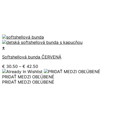
+
Tento
Softshellová bunda ČERVENÁ
produkt
má
Price
€
30.50
–
€
42.50
viacero
range:
variantov.
€ 30.50
PRIDAŤ MEDZI OBĽÚBENÉ
Možnosti
through
PRIDAŤ MEDZI OBĽÚBENÉ
si
€ 42.50
môžete
vybrať
na
stránke
produktu.