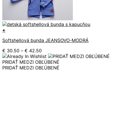
+
Tento
Softshellová bunda JEANSOVO-MODRÁ
produkt
má
Price
€
30.50
–
€
42.50
viacero
range:
variantov.
€ 30.50
PRIDAŤ MEDZI OBĽÚBENÉ
Možnosti
through
PRIDAŤ MEDZI OBĽÚBENÉ
si
€ 42.50
môžete
vybrať
na
stránke
produktu.