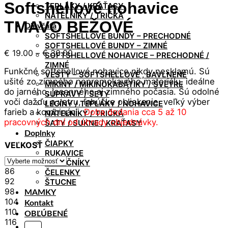
Softshellové nohavice
TEPLÁKY / KRAŤASY
NÁTELNÍKY / TRIČKÁ
TMAVO BEŽOVÉ
Dievčatá
SOFTSHELLOVÉ BUNDY – PRECHODNÉ
SOFTSHELLOVÉ BUNDY – ZIMNÉ
Price
€
19.00
–
€
30.00
SOFTSHELLOVÉ NOHAVICE – PRECHODNÉ /
range:
ZIMNÉ
Funkčné softshellové nohavice nikdy nesklamú. Sú
€ 19.00
VESTY – SOFTSHELLOVÉ , BAVLNENÉ
ušité zo zimného nepremokavého materiálu, ideálne
through
MIKINY / MIKINOKABÁTIKY / SVETRE
do jarného, jesenného aj zimného počasia. Sú odolné
€ 30.00
SÚPRAVY / SETY
voči dažďu a vetru, ľahúčke obliekanie, veľký výber
LEGÍNY / TEPLÁKY / NOHAVICE
farieb a kombinácii.
Doba dodania cca 5 až 10
NÁTELNÍKY / TRIČKÁ
pracovných dní od úhrady objednávky.
ŠATY / SUKNE / KRAŤASY
Doplnky
ČIAPKY
VEĽKOSŤ
RUKAVICE
NÁKRČNÍKY
86
ČELENKY
92
ŠTUCNE
98
MAMKY
104
Kontakt
110
OBĽÚBENÉ
116