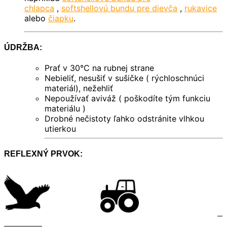
chlapca
,
softshellovú bundu pre dievča
,
rukavice
alebo
čiapku
.
ÚDRŽBA:
Prať v 30°C na rubnej strane
Nebieliť, nesušiť v sušičke ( rýchloschnúci
materiál), nežehliť
Nepoužívať aviváž ( poškodíte tým funkciu
materiálu )
Drobné nečistoty ľahko odstránite vlhkou
utierkou
REFLEXNÝ PRVOK: