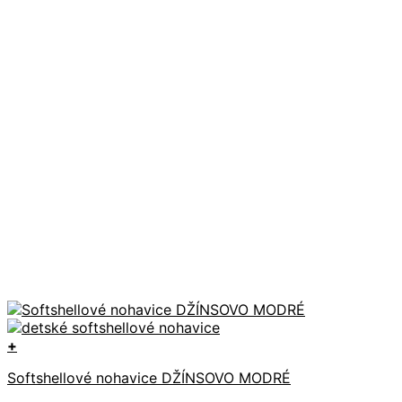
+
Tento
Softshellové nohavice DŽÍNSOVO MODRÉ
produkt
má