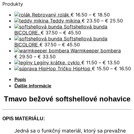
Produkty
Price
Rebrovaný rolák
€
16.50
–
€
18.50
range:
Price
Teddy mikina
€
23.50
–
€
25.50
€ 16.50
rang
Softshellová bunda
Price
through
€ 23
BICOLORE.
€
37.50
–
€
45.50
range:
€ 18.50
thro
Softshellová bunda
Price
€ 37.50
€ 25
BICOLORE
€
37.50
–
€
45.50
range:
through
Warmkeeper bombera
Price
€ 37.50
€ 45.50
€
29.50
–
€
33.50
range:
through
Price
Legíny krátke, cyklo
€
11.50
–
€
13.50
€ 29.50
€ 45.50
range:
P
Tričko HipHop
€
15.50
–
€
16.50
through
€ 11.5
r
Popis
€ 33.50
throu
€
€ 13.5
t
Ďalšie informácie
€
Tmavo bežové softshellové nohavice
OPIS MATERIÁLU:
Jedná sa o funkčný materiál, ktorý sa prevažne