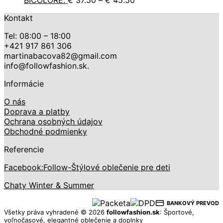
BICOLORE.
€
37.50
–
€
45.50
range:
€ 18.50
thro
Kontakt
€ 37.50
€ 25
through
Tel: 08:00 – 18:00
€ 45.50
+421 917 861 306
martinabacova82@gmail.com
info@followfashion.sk.
Informácie
O nás
Doprava a platby
Ochrana osobných údajov
Obchodné podmienky
Referencie
Facebook:Follow-Štýlové oblečenie pre deti
Chaty Winter & Summer
BANKOVÝ PREVOD
Všetky práva vyhradené © 2026
followfashion.sk
: Športové,
voľnočasové, elegantné oblečenie a doplnky