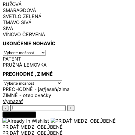
RUŽOVÁ
SMARAGDOVÁ
SVETLO ZELENÁ
TMAVO SIVÁ
SIVÁ
VÍNOVO ČERVENÁ
UKONČENIE NOHAVÍC
PATENT
PRUŽNÁ LEMOVKA
PRECHODNÉ , ZIMNÉ
PRECHODNÉ - jar/jeseň/zima
ZIMNÉ - oteplovačky
Vymazať
množstvo
Softshellové
Pridať do košíka
nohavice
TMAVO
PRIDAŤ MEDZI OBĽÚBENÉ
BEŽOVÉ
PRIDAŤ MEDZI OBĽÚBENÉ