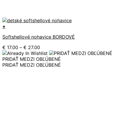
+
Tento
Softshellové nohavice BORDOVÉ
produkt
má
Price
€
17.00
–
€
27.00
viacero
range:
variantov.
€ 17.00
PRIDAŤ MEDZI OBĽÚBENÉ
Možnosti
through
PRIDAŤ MEDZI OBĽÚBENÉ
si
€ 27.00
môžete
vybrať
na
stránke
produktu.