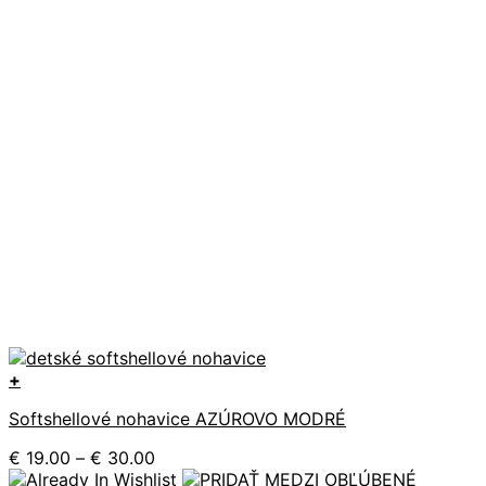
+
Tento
Softshellové nohavice AZÚROVO MODRÉ
produkt
má
Price
€
19.00
–
€
30.00
viacero
range: