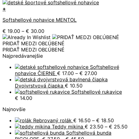
+
Tento
Softshellové nohavice MENTOL
produkt
má
Price
€
19.00
–
€
30.00
viacero
range:
variantov.
€ 19.00
PRIDAŤ MEDZI OBĽÚBENÉ
Možnosti
through
PRIDAŤ MEDZI OBĽÚBENÉ
si
€ 30.00
Najpredávanejšie
môžete
vybrať
Softshellové
na
Price
nohavice ČIERNE
€
17.00
–
€
27.00
stránke
range:
produktu.
€ 17.00
Dvojvrstvová čiapka
€
10.50
through
Softshellové rukavice
€ 27.00
€
14.00
Najnovšie
Price
Rebrovaný rolák
€
16.50
–
€
18.50
range:
Price
Teddy mikina
€
23.50
–
€
25.50
€ 16.50
rang
Softshellová bunda
Price
through
€ 23