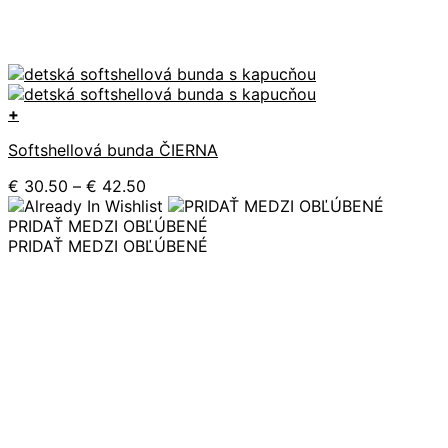
+
Tento
Softshellová bunda ČIERNA
produkt
má
Price
€
30.50
–
€
42.50
viacero
range:
variantov.
€ 30.50
PRIDAŤ MEDZI OBĽÚBENÉ
Možnosti
through
PRIDAŤ MEDZI OBĽÚBENÉ
si
€ 42.50
môžete
vybrať
na
stránke
produktu.