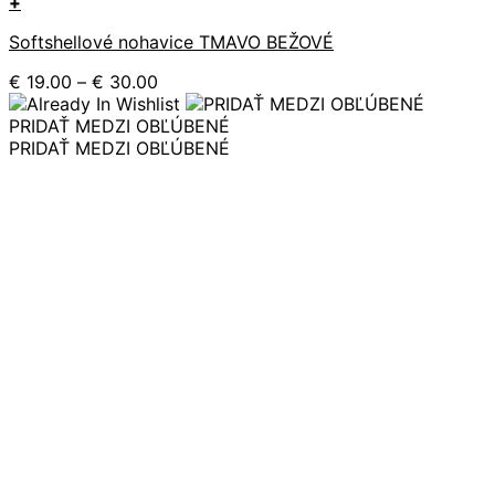
+
Tento
Softshellové nohavice TMAVO BEŽOVÉ
produkt
má
Price
€
19.00
–
€
30.00
viacero
range:
variantov.
€ 19.00
PRIDAŤ MEDZI OBĽÚBENÉ
Možnosti
through
PRIDAŤ MEDZI OBĽÚBENÉ
si
€ 30.00
môžete
vybrať
na
stránke
produktu.