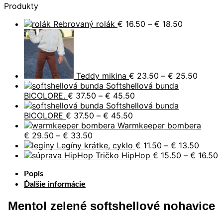
Produkty
Price
Rebrovaný rolák
€
16.50
–
€
18.50
range:
Price
€ 16.50
range:
through
€ 23.5
€ 18.50
throug
€ 25.5
Teddy mikina
€
23.50
–
€
25.50
Softshellová bunda
Price
BICOLORE.
€
37.50
–
€
45.50
range:
Softshellová bunda
Price
€ 37.50
BICOLORE
€
37.50
–
€
45.50
range:
through
Warmkeeper bombera
Price
€ 37.50
€ 45.50
€
29.50
–
€
33.50
range:
through
Price
Legíny krátke, cyklo
€
11.50
–
€
13.50
€ 29.50
€ 45.50
range:
P
Tričko HipHop
€
15.50
–
€
16.50
through
€ 11.5
r
Popis
€ 33.50
throu
€
€ 13.5
t
Ďalšie informácie
€
Mentol zelené softshellové nohavice