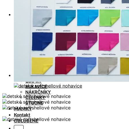
TEPLÁKY / KRAŤASY
NÁTELNÍKY / TRIČKÁ
Dievčatá
SOFTSHELLOVÉ BUNDY – PRECHODNÉ
SOFTSHELLOVÉ BUNDY – ZIMNÉ
SOFTSHELLOVÉ NOHAVICE – PRECHODNÉ /
ZIMNÉ
VESTY – SOFTSHELLOVÉ , BAVLNENÉ
MIKINY / MIKINOKABÁTIKY / SVETRE
SÚPRAVY / SETY
LEGÍNY / TEPLÁKY / NOHAVICE
NÁTELNÍKY / TRIČKÁ
ŠATY / SUKNE / KRAŤASY
Doplnky
ČIAPKY
RUKAVICE
NÁKRČNÍKY
ČELENKY
ŠTUCNE
MAMKY
Kontakt
OBĽÚBENÉ