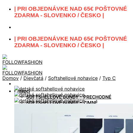
Skip
| PRI OBJEDNÁVKE NAD 65€ POŠTOVNÉ
to
ZDARMA - SLOVENKO / ČESKO |
content
| PRI OBJEDNÁVKE NAD 65€ POŠTOVNÉ
ZDARMA - SLOVENKO / ČESKO |
Domov
/
Dievčatá
/
Softshellové nohavice
/
Typ C
Chlapci
SOFTSHELLOVÉ BUNDY – PRECHODNÉ
SOFTSHELLOVÉ BUNDY – ZIMNÉ
SOFTSHELLOVÉ NOHAVICE – PRECHODNÉ /
ZIMNÉ
VESTY – SOFTSHELLOVÉ , TEPLÁKOVÉ
MIKINY / SAKO
SÚPRAVY