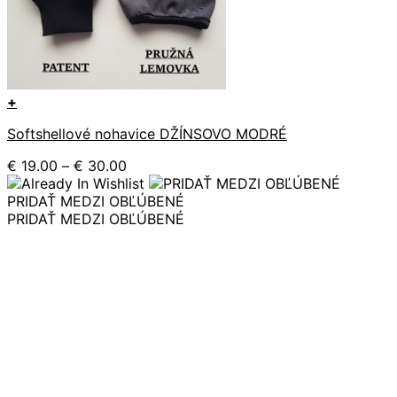
+
Tento
Softshellové nohavice DŽÍNSOVO MODRÉ
produkt
má
Price
€
19.00
–
€
30.00
viacero
range:
variantov.
€ 19.00
PRIDAŤ MEDZI OBĽÚBENÉ
Možnosti
through
PRIDAŤ MEDZI OBĽÚBENÉ
si
€ 30.00
môžete
vybrať
na
stránke
produktu.