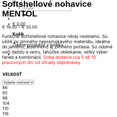
Softshellové nohavice
Hľadať:
MENTOL
€
0.00
Price
€
19.00
–
€
30.00
range:
Košík
Funkčné softshellové nohavice nikdy nesklamú. Sú
€ 19.00
ušité zo zimného nepremokavého materiálu, ideálne
through
Žiadne produkty v košíku.
do jarného, jesenného aj zimného počasia. Sú odolné
€ 30.00
voči dažďu a vetru, ľahúčke obliekanie, veľký výber
farieb a kombinácii.
Doba dodania cca 5 až 10
pracovných dní od úhrady objednávky.
VEĽKOSŤ
86
92
98
104
110
116