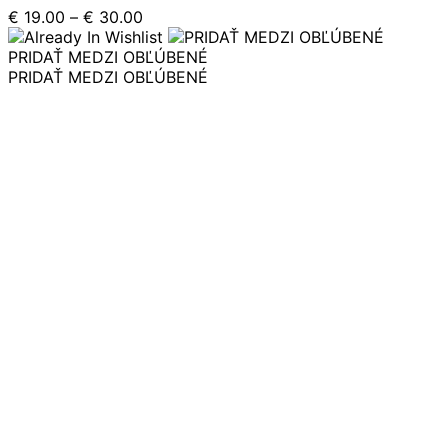
má
Price
€
19.00
–
€
30.00
viacero
range:
variantov.
€ 19.00
PRIDAŤ MEDZI OBĽÚBENÉ
Možnosti
through
PRIDAŤ MEDZI OBĽÚBENÉ
si
€ 30.00
môžete
vybrať
na
stránke
produktu.