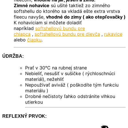
Zimné nohavice
sú ušité taktiež zo zimného
softshellu do ktorého sa vkladá ešte extra vrstva
fleecu navyše,
vhodné do zimy ( ako otepľovačky )
K nohaviciam si môžete doladiť
napríklad
softshellovú bundu pre
chlapca
,
softshellovú bundu pre dievča
,
rukavice
alebo
čiapku
.
ÚDRŽBA:
Prať v 30°C na rubnej strane
Nebieliť, nesušiť v sušičke ( rýchloschnúci
materiál), nežehliť
Nepoužívať aviváž ( poškodíte tým funkciu
materiálu )
Drobné nečistoty ľahko odstránite vlhkou
utierkou
REFLEXNÝ PRVOK: