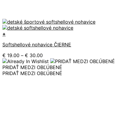
+
Tento
Softshellové nohavice ČIERNE
produkt
má
Price
€
19.00
–
€
30.00
viacero
range:
variantov.
€ 19.00
PRIDAŤ MEDZI OBĽÚBENÉ
Možnosti
through
PRIDAŤ MEDZI OBĽÚBENÉ
si
€ 30.00
môžete
vybrať
na
stránke
produktu.