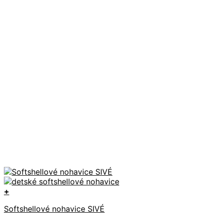
+
Tento
Softshellové nohavice SIVÉ
produkt