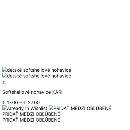
+
Tento
Softshellové nohavice KARI
produkt
má
Price
€
17.00
–
€
27.00
viacero
range:
variantov.
€ 17.00
PRIDAŤ MEDZI OBĽÚBENÉ
Možnosti
through
PRIDAŤ MEDZI OBĽÚBENÉ
si
€ 27.00
môžete