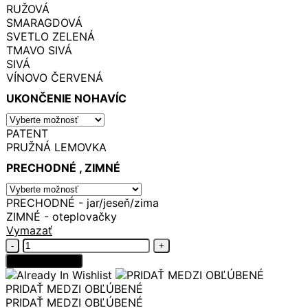
RUŽOVÁ
SMARAGDOVÁ
SVETLO ZELENÁ
TMAVO SIVÁ
SIVÁ
VÍNOVO ČERVENÁ
UKONČENIE NOHAVÍC
PATENT
PRUŽNÁ LEMOVKA
PRECHODNÉ , ZIMNÉ
PRECHODNÉ - jar/jeseň/zima
ZIMNÉ - oteplovačky
Vymazať
množstvo
Softshellové
Pridať do košíka
nohavice
MENTOL
PRIDAŤ MEDZI OBĽÚBENÉ
PRIDAŤ MEDZI OBĽÚBENÉ