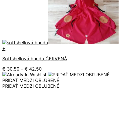
+
Tento
Softshellová bunda ČERVENÁ
produkt
má
Price
€
30.50
–
€
42.50
viacero
range:
variantov.
€ 30.50
PRIDAŤ MEDZI OBĽÚBENÉ
Možnosti
through
PRIDAŤ MEDZI OBĽÚBENÉ
si
€ 42.50
môžete
vybrať
na
stránke
produktu.