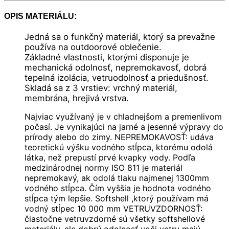
OPIS MATERIÁLU:
Jedná sa o funkčný materiál, ktorý sa prevažne
používa na outdoorové oblečenie.
Základné vlastnosti, ktorými disponuje je
mechanická odolnosť, nepremokavosť, dobrá
tepelná izolácia, vetruodolnosť a priedušnosť.
Skladá sa z 3 vrstiev: vrchný materiál,
membrána, hrejivá vrstva.
Najviac využívaný je v chladnejšom a premenlivom
počasí. Je vynikajúci na jarné a jesenné výpravy do
prírody alebo do zimy. NEPREMOKAVOSŤ: udáva
teoretickú výšku vodného stĺpca, ktorému odolá
látka, než prepustí prvé kvapky vody. Podľa
medzinárodnej normy ISO 811 je materiál
nepremokavý, ak odolá tlaku najmenej 1300mm
vodného stĺpca. Čím vyššia je hodnota vodného
stĺpca tým lepšie. Softshell ,ktorý používam má
vodný stĺpec 10 000 mm VETRUVZDORNOSŤ:
čiastočne vetruvzdorné sú všetky softshellové