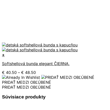
+
Tento
Softshellová bunda elegant ČIERNA.
produkt
má
Price
€
40.50
–
€
48.50
viacero
range:
variantov.
€ 40.50
PRIDAŤ MEDZI OBĽÚBENÉ
Možnosti
through
PRIDAŤ MEDZI OBĽÚBENÉ
si
€ 48.50
môžete
Súvisiace produkty
vybrať
na
stránke