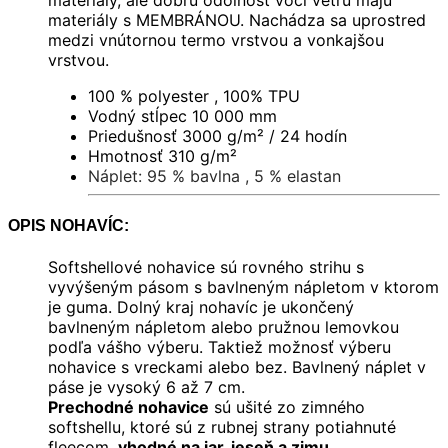
materiály, ale dobrú odolnosť voči vetru majú
materiály s MEMBRÁNOU. Nachádza sa uprostred
medzi vnútornou termo vrstvou a vonkajšou
vrstvou.
100 % polyester , 100% TPU
Vodný stĺpec 10 000 mm
Priedušnosť 3000 g/m² / 24 hodín
Hmotnosť 310 g/m
²
Náplet: 95 % bavlna , 5 % elastan
OPIS NOHAVÍC:
Softshellové nohavice sú rovného strihu s
vyvýšeným pásom s bavlneným nápletom v ktorom
je guma. Dolný kraj nohavíc je ukončený
bavlneným nápletom alebo pružnou lemovkou
podľa vášho výberu. Taktiež možnosť výberu
nohavice s vreckami alebo bez. Bavlnený náplet v
páse je vysoký 6 až 7 cm.
Prechodné nohavice
sú ušité zo zimného
softshellu, ktoré sú z rubnej strany potiahnuté
fleecom,
vhodné na jar, jeseň a zimu.