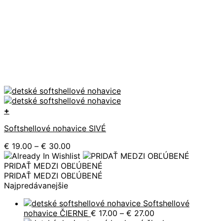
+
Tento
Softshellové nohavice SIVÉ
produkt
má
Price
€
19.00
–
€
30.00
viacero
range:
variantov.
€ 19.00
PRIDAŤ MEDZI OBĽÚBENÉ
Možnosti
through
PRIDAŤ MEDZI OBĽÚBENÉ
si
€ 30.00
Najpredávanejšie
môžete
vybrať
Softshellové
na
Price
nohavice ČIERNE
€
17.00
–
€
27.00
stránke