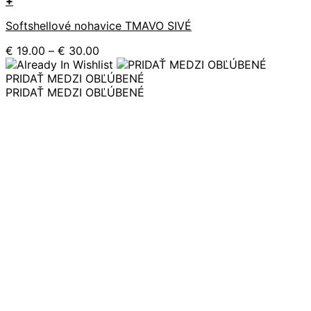
+
Tento
Softshellové nohavice TMAVO SIVÉ
produkt
má
Price
€
19.00
–
€
30.00
viacero
range:
variantov.
€ 19.00
PRIDAŤ MEDZI OBĽÚBENÉ
Možnosti
through
PRIDAŤ MEDZI OBĽÚBENÉ
si
€ 30.00
môžete
vybrať
na
stránke
produktu.