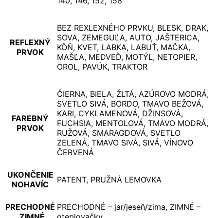
140, 146, 152, 158
BEZ REXLEXNÉHO PRVKU, BLESK, DRAK,
SOVA, ZEMEGUĽA, AUTO, JAŠTERICA,
REFLEXNÝ
KÔŇ, KVET, LABKA, LABUŤ, MAČKA,
PRVOK
MAŠĽA, MEDVEĎ, MOTÝĽ, NETOPIER,
OROL, PAVÚK, TRAKTOR
ČIERNA, BIELA, ŽLTÁ, AZÚROVO MODRÁ,
SVETLO SIVÁ, BORDO, TMAVO BEŽOVÁ,
KARI, CYKLAMENOVÁ, DŽINSOVÁ,
FAREBNÝ
FUCHSIA, MENTOLOVÁ, TMAVO MODRÁ,
PRVOK
RUŽOVÁ, SMARAGDOVÁ, SVETLO
ZELENÁ, TMAVO SIVÁ, SIVÁ, VÍNOVO
ČERVENÁ
UKONČENIE
PATENT, PRUŽNÁ LEMOVKA
NOHAVÍC
PRECHODNÉ
PRECHODNÉ – jar/jeseň/zima, ZIMNÉ –
, ZIMNÉ
oteplovačky