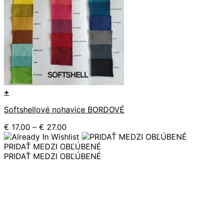
+
Tento
Softshellové nohavice BORDOVÉ
produkt
má
Price
€
17.00
–
€
27.00
viacero
range:
variantov.
€ 17.00
PRIDAŤ MEDZI OBĽÚBENÉ
Možnosti
through
PRIDAŤ MEDZI OBĽÚBENÉ
si
€ 27.00
môžete
vybrať
na
stránke
produktu.