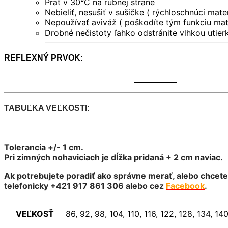
Prať v 30°C na rubnej strane
Nebieliť, nesušiť v sušičke ( rýchloschnúci mater
Nepoužívať aviváž ( poškodíte tým funkciu mate
Drobné nečistoty ľahko odstránite vlhkou utier
REFLEXNÝ PRVOK:
TABUĽKA VEĽKOSTI:
Tolerancia +/- 1 cm.
Pri zimných nohaviciach je dĺžka pridaná + 2 cm naviac.
Ak potrebujete poradiť ako správne merať, alebo chcet
telefonicky +421 917 861 306 alebo cez
Facebook
.
VEĽKOSŤ
86, 92, 98, 104, 110, 116, 122, 128, 134, 14