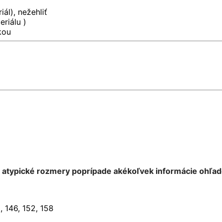
iál), nežehliť
riálu )
kou
e atypické rozmery poprípade akékoľvek informácie ohľa
0, 146, 152, 158