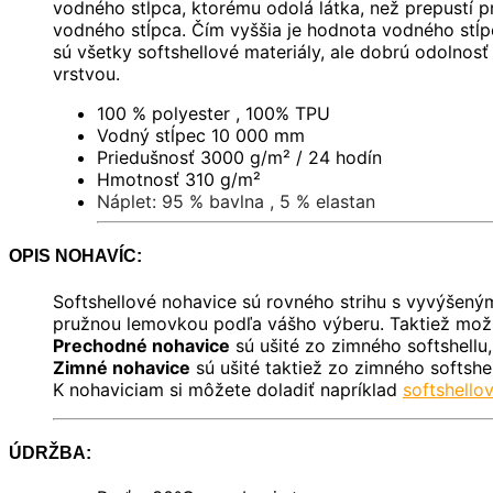
vodného stĺpca, ktorému odolá látka, než prepustí 
vodného stĺpca. Čím vyššia je hodnota vodného st
sú všetky softshellové materiály, ale dobrú odoln
vrstvou.
100 % polyester , 100% TPU
Vodný stĺpec 10 000 mm
Priedušnosť 3000 g/m² / 24 hodín
Hmotnosť 310 g/m
²
Náplet: 95 % bavlna , 5 % elastan
OPIS NOHAVÍC:
Softshellové nohavice sú rovného strihu s vyvýšen
pružnou lemovkou podľa vášho výberu. Taktiež možn
Prechodné nohavice
sú ušité zo zimného softshellu,
Zimné nohavice
sú ušité taktiež zo zimného softshe
K nohaviciam si môžete doladiť napríklad
softshello
ÚDRŽBA: