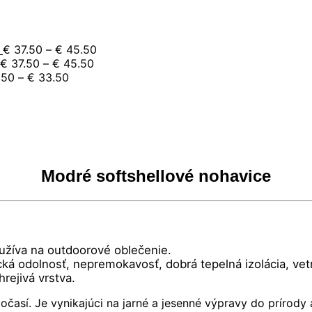
e:
Price
€
37.50
–
€
45.50
.50
Price
range:
€
37.50
–
€
45.50
ugh
Price
range:
€ 37.50
.50
–
€
33.50
.50
range:
€ 37.50
through
rice
€ 29.50
through
€ 45.50
0
ange:
through
€ 45.50
gh
 15.50
€ 33.50
0
hrough
 16.50
Modré softshellové nohavice
oužíva na outdoorové oblečenie.
cká odolnosť, nepremokavosť, dobrá tepelná izolácia, vet
rejivá vrstva.
očasí. Je vynikajúci na jarné a jesenné výpravy do príro