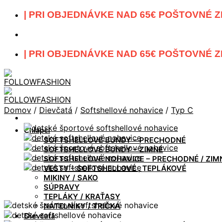
Skip
| PRI OBJEDNÁVKE NAD 65€ POŠTOVNÉ Z
to
content
| PRI OBJEDNÁVKE NAD 65€ POŠTOVNÉ Z
Domov
/
Dievčatá
/
Softshellové nohavice
/
Typ C
Chlapci
SOFTSHELLOVÉ BUNDY – PRECHODNÉ
SOFTSHELLOVÉ BUNDY – ZIMNÉ
SOFTSHELLOVÉ NOHAVICE – PRECHODNÉ / ZIM
VESTY – SOFTSHELLOVÉ , TEPLÁKOVÉ
MIKINY / SAKO
SÚPRAVY
TEPLÁKY / KRAŤASY
NÁTELNÍKY / TRIČKÁ
Dievčatá