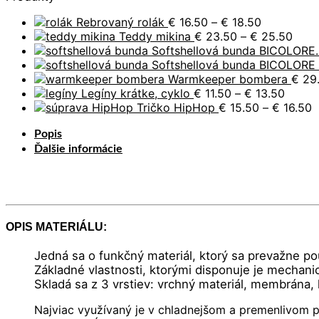
Price
Rebrovaný rolák
€
16.50
–
€
18.50
range:
Price
Teddy mikina
€
23.50
–
€
25.50
€ 16.50
rang
Softshellová bunda BICOLORE.
through
€ 23
Softshellová bunda BICOLORE
€ 18.50
thro
Warmkeeper bombera
€
29
Price
€ 25
Legíny krátke, cyklo
€
11.50
–
€
13.50
range:
P
Tričko HipHop
€
15.50
–
€
16.50
€ 11.5
r
Popis
throu
€
€ 13.5
t
Ďalšie informácie
€
OPIS MATERIÁLU:
Jedná sa o funkčný materiál, ktorý sa prevažne p
Základné vlastnosti, ktorými disponuje je mechani
Skladá sa z 3 vrstiev: vrchný materiál, membrána, h
Najviac využívaný je v chladnejšom a premenlivom p