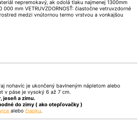
ateriál nepremokavý, ak odolá tlaku najmenej 1300mm
pec 10 000 mm VETRUVZDORNOSŤ: čiastočne vetruvzdorné
prostred medzi vnútornou termo vrstvou a vonkajšou
raj nohavíc je ukončený bavlneným nápletom alebo
t v páse je vysoký 6 až 7 cm.
, jeseň a zimu.
hodné do zimy ( ako otepľovačky )
vice
alebo
čiapku
.