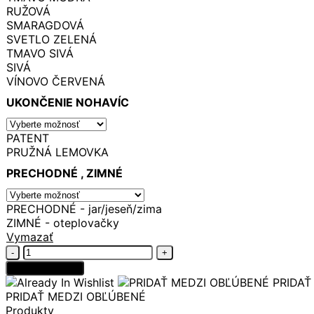
RUŽOVÁ
SMARAGDOVÁ
SVETLO ZELENÁ
TMAVO SIVÁ
SIVÁ
VÍNOVO ČERVENÁ
UKONČENIE NOHAVÍC
PATENT
PRUŽNÁ LEMOVKA
PRECHODNÉ , ZIMNÉ
PRECHODNÉ - jar/jeseň/zima
ZIMNÉ - oteplovačky
Vymazať
množstvo
Softshellové
Pridať do košíka
nohavice
PRIDAŤ
JEANSOVO
PRIDAŤ MEDZI OBĽÚBENÉ
MODRÉ
Produkty