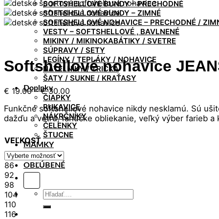
SOFTSHELLOVÉ BUNDY – PRECHODNÉ
SOFTSHELLOVÉ BUNDY – ZIMNÉ
SOFTSHELLOVÉ NOHAVICE – PRECHODNÉ / ZIM
VESTY – SOFTSHELLOVÉ , BAVLNENÉ
MIKINY / MIKINOKABÁTIKY / SVETRE
SÚPRAVY / SETY
LEGÍNY / TEPLÁKY / NOHAVICE
Softshellové nohavice JE
NÁTELNÍKY / TRIČKÁ
ŠATY / SUKNE / KRAŤASY
Doplnky
Price
€
19.00
–
€
30.00
ČIAPKY
range:
RUKAVICE
Funkčné softshellové nohavice nikdy nesklamú. Sú uši
€ 19.00
NÁKRČNÍKY
dažďu a vetru, ľahúčke obliekanie, veľký výber farieb a
through
ČELENKY
€ 30.00
ŠTUCNE
VEĽKOSŤ
MAMKY
Kontakt
86
OBĽÚBENÉ
92
98
Hľadať:
104
110
116