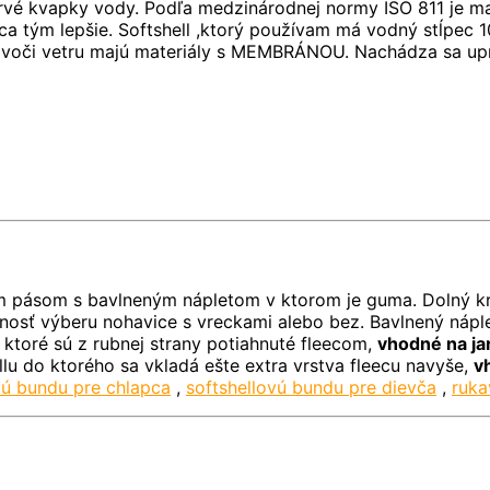
prvé kvapky vody. Podľa medzinárodnej normy ISO 811 je m
ĺpca tým lepšie. Softshell ,ktorý používam má vodný stĺ
osť voči vetru majú materiály s MEMBRÁNOU. Nachádza sa u
ým pásom s bavlneným nápletom v ktorom je guma. Dolný k
osť výberu nohavice s vreckami alebo bez. Bavlnený náple
 ktoré sú z rubnej strany potiahnuté fleecom,
vhodné na jar
llu do ktorého sa vkladá ešte extra vrstva fleecu navyše,
v
vú bundu pre chlapca
,
softshellovú bundu pre dievča
,
ruka