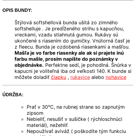
OPIS BUNDY:
Štýlová softshellová bunda ušitá zo zimného
softshelluje . Je predĺženého strihu s kapucňou,
vreckami, vzadu stiahnutá gumou. Rukávy sú
ukončené s riasením do gumičky. Vnútorná časť je
z fleecu. Bunda je ozdobená riasenkami a mašľou.
Mašľa je vo farbe riasenky ale ak si prajete inú
farbu mašle, prosím napíšte do poznámky v
objednávke.
Perfektne sedí, je pohodlná. Šnúrka v
kapucni je voliteľná iba od veľkosti 140. K bunde si
môžete doladiť
čiapku
,
rukavice
alebo
nohavice
ÚDRŽBA:
Prať v 30°C, na rubnej strane so zapnutým
zipsom
Nebieliť, nesušiť v sušičke ( rýchloschnúci
materiál), nežehliť
Nepoužívať aviváž ( poškodíte tým funkciu