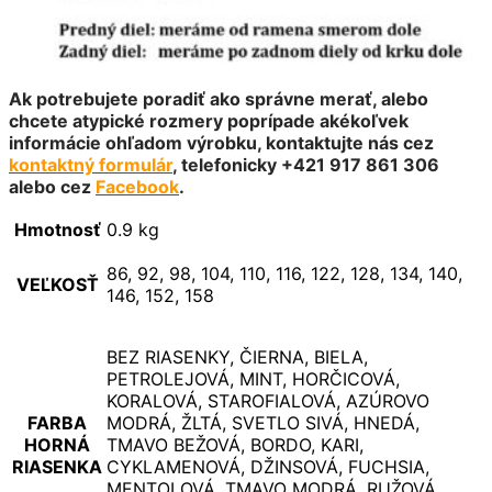
Ak potrebujete poradiť ako správne merať, alebo
chcete atypické rozmery poprípade akékoľvek
informácie ohľadom výrobku, kontaktujte nás cez
kontaktný formulár
, telefonicky +421 917 861 306
alebo cez
Facebook
.
Hmotnosť
0.9 kg
86, 92, 98, 104, 110, 116, 122, 128, 134, 140,
VEĽKOSŤ
146, 152, 158
BEZ RIASENKY, ČIERNA, BIELA,
PETROLEJOVÁ, MINT, HORČICOVÁ,
KORALOVÁ, STAROFIALOVÁ, AZÚROVO
FARBA
MODRÁ, ŽLTÁ, SVETLO SIVÁ, HNEDÁ,
HORNÁ
TMAVO BEŽOVÁ, BORDO, KARI,
RIASENKA
CYKLAMENOVÁ, DŽINSOVÁ, FUCHSIA,
MENTOLOVÁ, TMAVO MODRÁ, RUŽOVÁ,