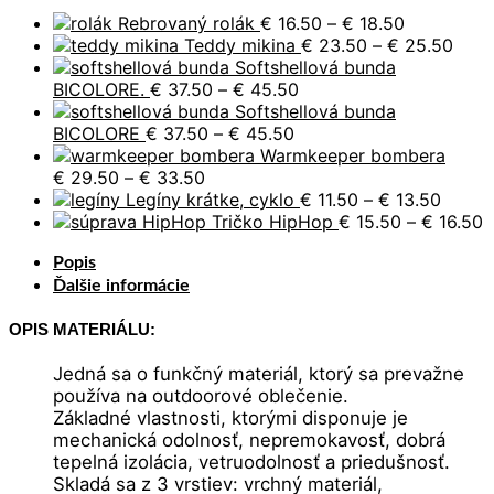
Price
Rebrovaný rolák
€
16.50
–
€
18.50
range:
Price
Teddy mikina
€
23.50
–
€
25.50
€ 16.50
rang
Softshellová bunda
Price
through
€ 23
BICOLORE.
€
37.50
–
€
45.50
range:
€ 18.50
thro
Softshellová bunda
Price
€ 37.50
€ 25
BICOLORE
€
37.50
–
€
45.50
range:
through
Warmkeeper bombera
Price
€ 37.50
€ 45.50
€
29.50
–
€
33.50
range:
through
Price
Legíny krátke, cyklo
€
11.50
–
€
13.50
€ 29.50
€ 45.50
range:
P
Tričko HipHop
€
15.50
–
€
16.50
through
€ 11.5
r
Popis
€ 33.50
throu
€
€ 13.5
t
Ďalšie informácie
€
OPIS MATERIÁLU:
Jedná sa o funkčný materiál, ktorý sa prevažne
používa na outdoorové oblečenie.
Základné vlastnosti, ktorými disponuje je
mechanická odolnosť, nepremokavosť, dobrá
tepelná izolácia, vetruodolnosť a priedušnosť.
Skladá sa z 3 vrstiev: vrchný materiál,