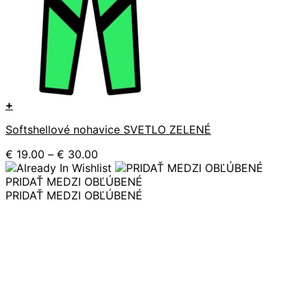
+
Tento
Softshellové nohavice SVETLO ZELENÉ
produkt
má
Price
€
19.00
–
€
30.00
viacero
range:
variantov.
€ 19.00
PRIDAŤ MEDZI OBĽÚBENÉ
Možnosti
through
PRIDAŤ MEDZI OBĽÚBENÉ
si
€ 30.00
môžete
vybrať
na
stránke
produktu.