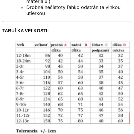
materiálu )
Drobné nečistoty ľahko odstránite vlhkou
utierkou
TABUĹKA VEĽKOSTI: