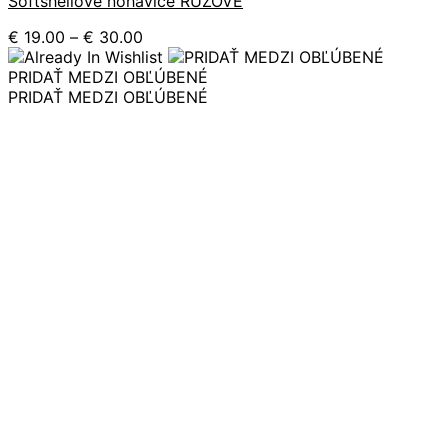
Softshellové nohavice RUŽOVÉ
produkt
má
Price
€
19.00
–
€
30.00
viacero
range:
variantov.
€ 19.00
PRIDAŤ MEDZI OBĽÚBENÉ
Možnosti
through
PRIDAŤ MEDZI OBĽÚBENÉ
si
€ 30.00
môžete
vybrať
na
stránke
produktu.