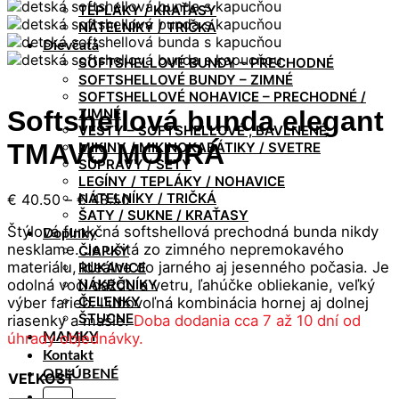
TEPLÁKY / KRAŤASY
NÁTELNÍKY / TRIČKÁ
Dievčatá
SOFTSHELLOVÉ BUNDY – PRECHODNÉ
SOFTSHELLOVÉ BUNDY – ZIMNÉ
SOFTSHELLOVÉ NOHAVICE – PRECHODNÉ /
ZIMNÉ
Softshellová bunda elegant
VESTY – SOFTSHELLOVÉ , BAVLNENÉ
TMAVO MODRÁ
MIKINY / MIKINOKABÁTIKY / SVETRE
SÚPRAVY / SETY
LEGÍNY / TEPLÁKY / NOHAVICE
Price
NÁTELNÍKY / TRIČKÁ
€
40.50
–
€
48.50
ŠATY / SUKNE / KRAŤASY
range:
Štýlová funkčná softshellová prechodná bunda nikdy
€ 40.50
Doplnky
nesklame. Je ušitá zo zimného nepremokavého
ČIAPKY
through
materiálu, ideálne do jarného aj jesenného počasia. Je
RUKAVICE
€ 48.50
odolná voči dažďu a vetru, ľahúčke obliekanie, veľký
NÁKRČNÍKY
ČELENKY
výber farieb. Ľubovoľná kombinácia hornej aj dolnej
ŠTUCNE
riasenky a mašle.
Doba dodania cca 7 až 10 dní od
úhrady objednávky.
MAMKY
Kontakt
OBĽÚBENÉ
VEĽKOSŤ