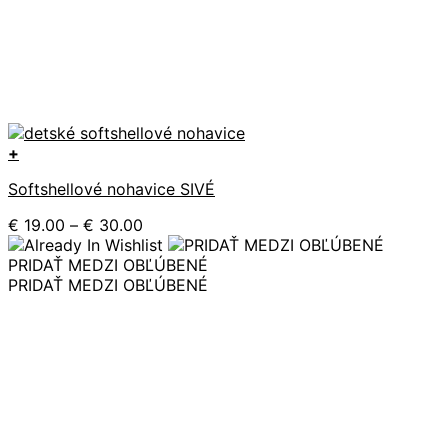
+
Tento
Softshellové nohavice SIVÉ
produkt
má
Price
€
19.00
–
€
30.00
viacero
range:
variantov.
€ 19.00
PRIDAŤ MEDZI OBĽÚBENÉ
Možnosti
through
PRIDAŤ MEDZI OBĽÚBENÉ
si
€ 30.00
môžete
vybrať
na
stránke
produktu.