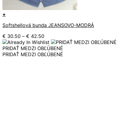
+
Tento
Softshellová bunda JEANSOVO-MODRÁ
produkt
má
Price
€
30.50
–
€
42.50
viacero
range:
variantov.
€ 30.50
PRIDAŤ MEDZI OBĽÚBENÉ
Možnosti
through
PRIDAŤ MEDZI OBĽÚBENÉ
si
€ 42.50
môžete
vybrať
na
stránke
produktu.