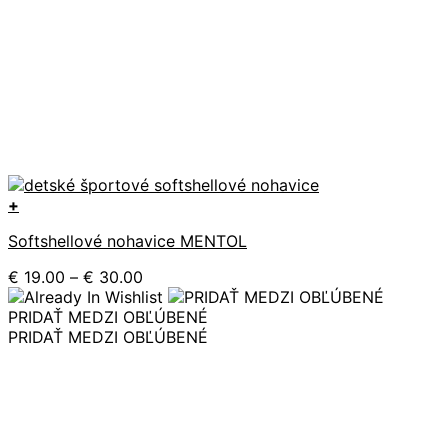
+
Tento
Softshellové nohavice MENTOL
produkt
má
Price
€
19.00
–
€
30.00
viacero
range:
variantov.
€ 19.00
PRIDAŤ MEDZI OBĽÚBENÉ
Možnosti
through
PRIDAŤ MEDZI OBĽÚBENÉ
si
€ 30.00
môžete
vybrať
na
stránke
produktu.