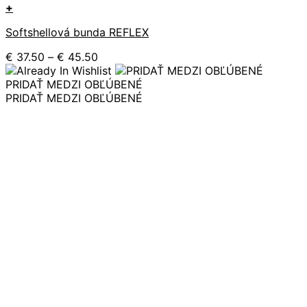
+
Tento
Softshellová bunda REFLEX
produkt
má
Price
€
37.50
–
€
45.50
viacero
range:
variantov.
€ 37.50
PRIDAŤ MEDZI OBĽÚBENÉ
Možnosti
through
PRIDAŤ MEDZI OBĽÚBENÉ
si
€ 45.50
môžete
vybrať
na
stránke
produktu.