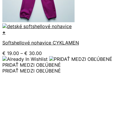
+
Tento
Softshellové nohavice CYKLAMEN
produkt
má
Price
€
19.00
–
€
30.00
viacero
range:
variantov.
€ 19.00
PRIDAŤ MEDZI OBĽÚBENÉ
Možnosti
through
PRIDAŤ MEDZI OBĽÚBENÉ
si
€ 30.00
môžete
vybrať
na
stránke
produktu.