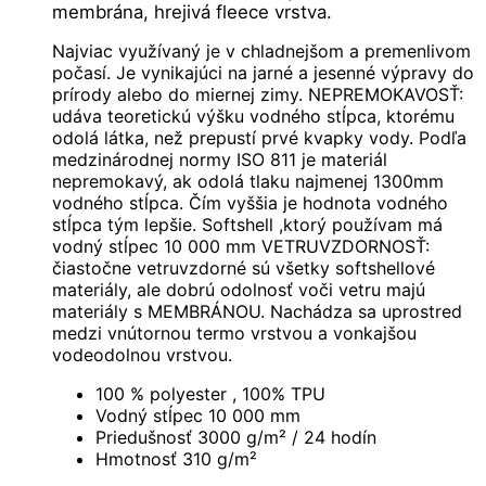
membrána, hrejivá fleece vrstva.
Najviac využívaný je v chladnejšom a premenlivom
počasí. Je vynikajúci na jarné a jesenné výpravy do
prírody alebo do miernej zimy. NEPREMOKAVOSŤ:
udáva teoretickú výšku vodného stĺpca, ktorému
odolá látka, než prepustí prvé kvapky vody. Podľa
medzinárodnej normy ISO 811 je materiál
nepremokavý, ak odolá tlaku najmenej 1300mm
vodného stĺpca. Čím vyššia je hodnota vodného
stĺpca tým lepšie. Softshell ,ktorý používam má
vodný stĺpec 10 000 mm VETRUVZDORNOSŤ:
čiastočne vetruvzdorné sú všetky softshellové
materiály, ale dobrú odolnosť voči vetru majú
materiály s MEMBRÁNOU. Nachádza sa uprostred
medzi vnútornou termo vrstvou a vonkajšou
vodeodolnou vrstvou.
100 % polyester , 100% TPU
Vodný stĺpec 10 000 mm
Priedušnosť 3000 g/m² / 24 hodín
Hmotnosť 310 g/m
²