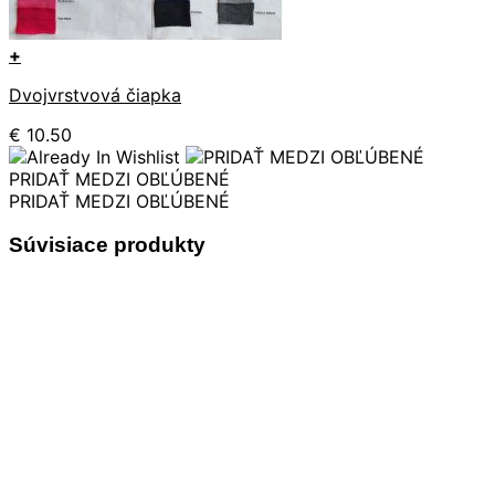
+
Tento
Dvojvrstvová čiapka
produkt
má
€
10.50
viacero
variantov.
PRIDAŤ MEDZI OBĽÚBENÉ
Možnosti
PRIDAŤ MEDZI OBĽÚBENÉ
si
môžete
Súvisiace produkty
vybrať
na
stránke
produktu.