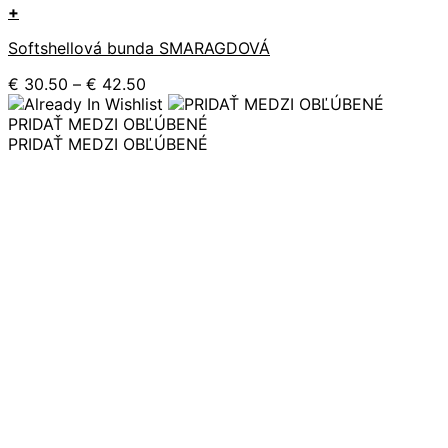
+
Tento
Softshellová bunda SMARAGDOVÁ
produkt
má
Price
€
30.50
–
€
42.50
viacero
range:
variantov.
€ 30.50
PRIDAŤ MEDZI OBĽÚBENÉ
Možnosti
through
PRIDAŤ MEDZI OBĽÚBENÉ
si
€ 42.50
môžete
vybrať
na
stránke
produktu.