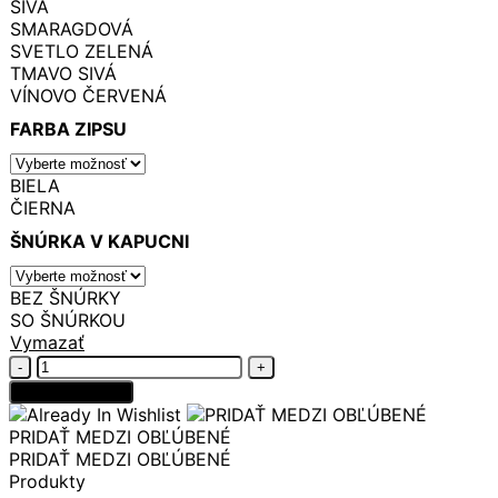
SIVÁ
SMARAGDOVÁ
SVETLO ZELENÁ
TMAVO SIVÁ
VÍNOVO ČERVENÁ
FARBA ZIPSU
BIELA
ČIERNA
ŠNÚRKA V KAPUCNI
BEZ ŠNÚRKY
SO ŠNÚRKOU
Vymazať
množstvo
Softshellová
Pridať do košíka
bunda
elegant
PRIDAŤ MEDZI OBĽÚBENÉ
TMAVO
PRIDAŤ MEDZI OBĽÚBENÉ
MODRÁ
Produkty