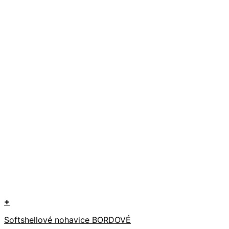
+
Tento
Softshellové nohavice BORDOVÉ
produkt