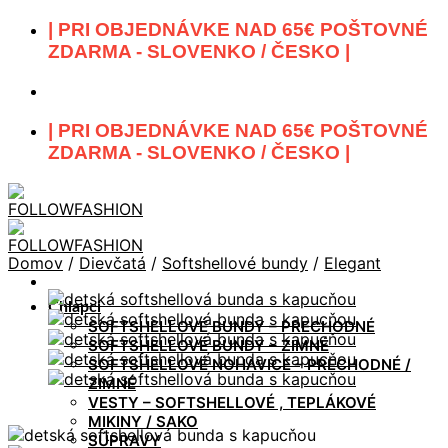
Skip
| PRI OBJEDNÁVKE NAD 65€ POŠTOVNÉ
to
ZDARMA - SLOVENKO / ČESKO |
content
| PRI OBJEDNÁVKE NAD 65€ POŠTOVNÉ
ZDARMA - SLOVENKO / ČESKO |
Domov
/
Dievčatá
/
Softshellové bundy
/
Elegant
Chlapci
SOFTSHELLOVÉ BUNDY – PRECHODNÉ
SOFTSHELLOVÉ BUNDY – ZIMNÉ
SOFTSHELLOVÉ NOHAVICE – PRECHODNÉ /
ZIMNÉ
VESTY – SOFTSHELLOVÉ , TEPLÁKOVÉ
MIKINY / SAKO
SÚPRAVY