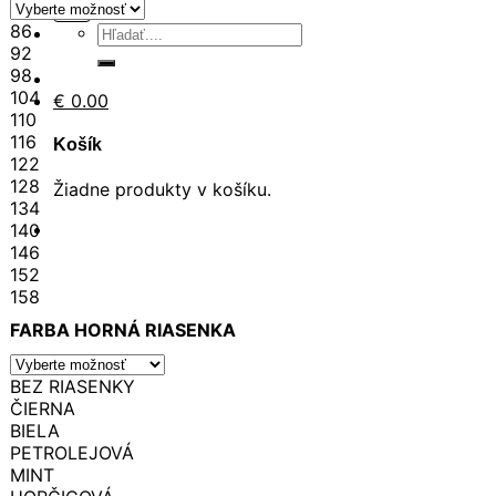
86
Hľadať:
92
98
104
€
0.00
110
116
Košík
122
128
Žiadne produkty v košíku.
134
140
146
152
158
FARBA HORNÁ RIASENKA
BEZ RIASENKY
ČIERNA
BIELA
PETROLEJOVÁ
MINT