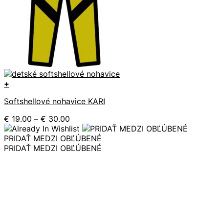
+
Tento
Softshellové nohavice KARI
produkt
má
Price
€
19.00
–
€
30.00
viacero
range:
variantov.
€ 19.00
PRIDAŤ MEDZI OBĽÚBENÉ
Možnosti
through
PRIDAŤ MEDZI OBĽÚBENÉ
si
€ 30.00
môžete
vybrať
na
stránke
produktu.