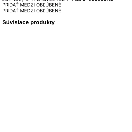
variantov.
€ 37.50
PRIDAŤ MEDZI OBĽÚBENÉ
Možnosti
through
PRIDAŤ MEDZI OBĽÚBENÉ
si
€ 46.50
môžete
Súvisiace produkty
vybrať
na
stránke
produktu.