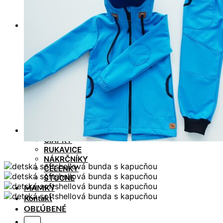
TEPLÁKY / KRAŤASY
NÁTELNÍKY / TRIČKÁ
Dievčatá
SOFTSHELLOVÉ BUNDY – PRECHODNÉ
SOFTSHELLOVÉ BUNDY – ZIMNÉ
SOFTSHELLOVÉ NOHAVICE – PRECHODNÉ /
ZIMNÉ
VESTY – SOFTSHELLOVÉ , BAVLNENÉ
MIKINY / MIKINOKABÁTIKY / SVETRE
SÚPRAVY / SETY
LEGÍNY / TEPLÁKY / NOHAVICE
NÁTELNÍKY / TRIČKÁ
ŠATY / SUKNE / KRAŤASY
Doplnky
ČIAPKY
RUKAVICE
NÁKRČNÍKY
ČELENKY
ŠTUCNE
MAMKY
Kontakt
OBĽÚBENÉ