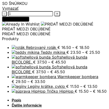
SO ŠNÚRKOU
Vymazať
množstvo
Softshellová
Pridať do košíka
bunda
AZÚROVO
PRIDAŤ MEDZI OBĽÚBENÉ
MODRÁ
PRIDAŤ MEDZI OBĽÚBENÉ
Produkty
Price
Rebrovaný rolák
€
16.50
–
€
18.50
range:
Price
Teddy mikina
€
23.50
–
€
25.50
€ 16.50
rang
Softshellová bunda
Price
through
€ 23
BICOLORE.
€
37.50
–
€
45.50
range:
€ 18.50
thro
Softshellová bunda
Price
€ 37.50
€ 25
BICOLORE
€
37.50
–
€
45.50
range:
through
Warmkeeper bombera
Price
€ 37.50
€ 45.50
€
29.50
–
€
33.50
range:
through
Price
Legíny krátke, cyklo
€
11.50
–
€
13.50
€ 29.50
€ 45.50
range:
P
Tričko HipHop
€
15.50
–
€
16.50
through
€ 11.5
r
Popis
€ 33.50
throu
€
€ 13.5
t
Ďalšie informácie