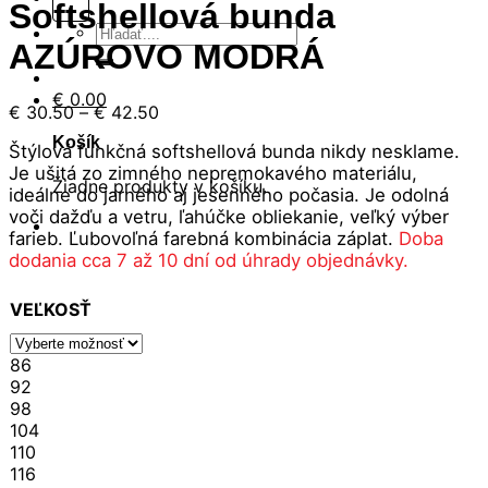
Softshellová bunda
Hľadať:
AZÚROVO MODRÁ
€
0.00
Price
€
30.50
–
€
42.50
range:
Košík
Štýlová funkčná softshellová bunda nikdy nesklame.
€ 30.50
Je ušitá zo zimného nepremokavého materiálu,
through
Žiadne produkty v košíku.
ideálne do jarného aj jesenného počasia. Je odolná
€ 42.50
voči dažďu a vetru, ľahúčke obliekanie, veľký výber
farieb. Ľubovoľná farebná kombinácia záplat.
Doba
dodania cca 7 až 10 dní od úhrady objednávky.
VEĽKOSŤ
86
92
98
104
110
116