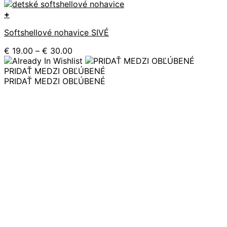
+
Tento
Softshellové nohavice SIVÉ
produkt
má
Price
€
19.00
–
€
30.00
viacero
range:
variantov.
€ 19.00
PRIDAŤ MEDZI OBĽÚBENÉ
Možnosti
through
PRIDAŤ MEDZI OBĽÚBENÉ
si
€ 30.00
môžete
vybrať
na
stránke
produktu.