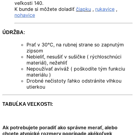
veľkosti 140.
K bunde si môžete doladiť
čiapku
,
rukavice
,
nohavice
ÚDRŽBA:
Prať v 30°C, na rubnej strane so zapnutým
zipsom
Nebieliť, nesušiť v sušičke ( rýchloschnúci
materiál), nežehliť
Nepoužívať aviváž ( poškodíte tým funkciu
materiálu )
Drobné nečistoty ľahko odstránite vlhkou
utierkou
TABUĹKA VEĽKOSTI:
Ak potrebujete poradiť ako správne merať, alebo
chcete atypické rozmery poprípade akékoľvek