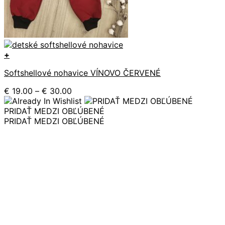
+
Tento
Softshellové nohavice VÍNOVO ČERVENÉ
produkt
má
Price
€
19.00
–
€
30.00
viacero
range:
variantov.
€ 19.00
PRIDAŤ MEDZI OBĽÚBENÉ
Možnosti
through
PRIDAŤ MEDZI OBĽÚBENÉ
si
€ 30.00
môžete
vybrať
na
stránke
produktu.