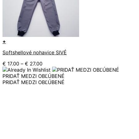
+
Tento
Softshellové nohavice SIVÉ
produkt
má
Price
€
17.00
–
€
27.00
viacero
range:
variantov.
€ 17.00
PRIDAŤ MEDZI OBĽÚBENÉ
Možnosti
through
PRIDAŤ MEDZI OBĽÚBENÉ
si
€ 27.00
môžete
vybrať
na
stránke
produktu.