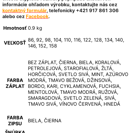
informácie ohľadom výrobku, kontaktujte nás cez
kontaktný formulár
, telefonicky +421 917 861 306
alebo cez
Facebook
.
Hmotnosť
0.9 kg
86, 92, 98, 104, 110, 116, 122, 128, 134, 140,
VEĽKOSŤ
146, 152, 158
BEZ ZÁPLAT, ČIERNA, BIELA, KORALOVÁ,
PETROLEJOVÁ, STAROFIALOVÁ, ŽLTÁ,
HORČICOVÁ, SVETLO SIVÁ, MINT, AZÚROVO
FARBA
MODRÁ, TMAVO BEŽOVÁ, DŽINSOVÁ,
ZÁPLAT
BORDO, KARI, CYKLAMENOVÁ, FUCHSIA,
MENTOLOVÁ, TMAVO MODRÁ, RUŽOVÁ,
SMARAGDOVÁ, SVETLO ZELENÁ, SIVÁ,
TMAVO SIVÁ, VÍNOVO ČERVENÁ, HNEDÁ
FARBA
BIELA, ČIERNA
ZIPSU
ŠNÚRKA