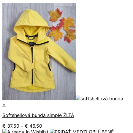
+
Tento
Softshellová bunda simple ŽLTÁ
produkt
má
Price
€
37.50
–
€
46.50
viacero
range: