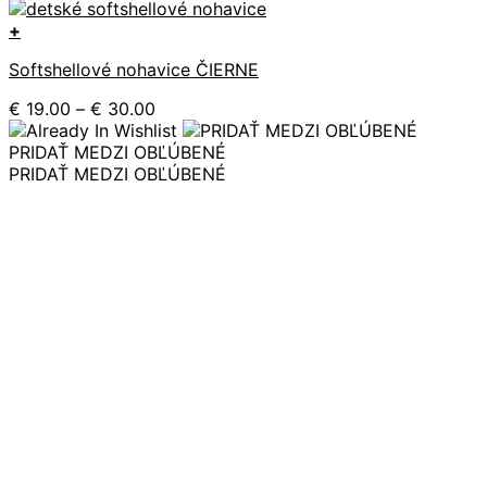
+
Tento
Softshellové nohavice ČIERNE
produkt
má
Price
€
19.00
–
€
30.00
viacero
range:
variantov.
€ 19.00
PRIDAŤ MEDZI OBĽÚBENÉ
Možnosti
through
PRIDAŤ MEDZI OBĽÚBENÉ
si
€ 30.00
môžete
vybrať
na
stránke
produktu.