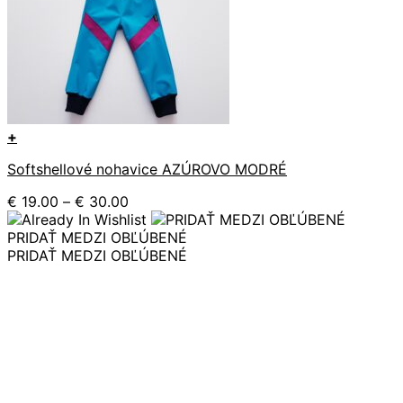
+
Tento
Softshellové nohavice AZÚROVO MODRÉ
produkt
má
Price
€
19.00
–
€
30.00
viacero
range:
variantov.
€ 19.00
PRIDAŤ MEDZI OBĽÚBENÉ
Možnosti
through
PRIDAŤ MEDZI OBĽÚBENÉ
si
€ 30.00
môžete
vybrať
na
stránke
produktu.