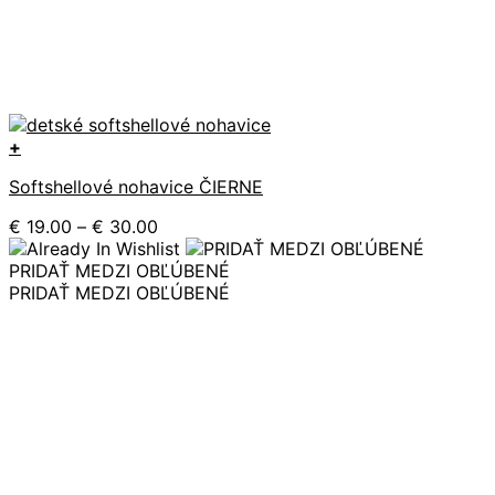
+
Tento
Softshellové nohavice ČIERNE
produkt
má
Price
€
19.00
–
€
30.00
viacero
range:
variantov.
€ 19.00
PRIDAŤ MEDZI OBĽÚBENÉ
Možnosti
through
PRIDAŤ MEDZI OBĽÚBENÉ
si
€ 30.00
môžete
vybrať
na
stránke
produktu.