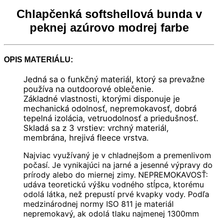
€
Chlapčenká softshellová bunda v
peknej azúrovo modrej farbe
OPIS MATERIÁLU:
Jedná sa o funkčný materiál, ktorý sa prevažne
používa na outdoorové oblečenie.
Základné vlastnosti, ktorými disponuje je
mechanická odolnosť, nepremokavosť, dobrá
tepelná izolácia, vetruodolnosť a priedušnosť.
Skladá sa z 3 vrstiev: vrchný materiál,
membrána, hrejivá fleece vrstva.
Najviac využívaný je v chladnejšom a premenlivom
počasí. Je vynikajúci na jarné a jesenné výpravy do
prírody alebo do miernej zimy. NEPREMOKAVOSŤ:
udáva teoretickú výšku vodného stĺpca, ktorému
odolá látka, než prepustí prvé kvapky vody. Podľa
medzinárodnej normy ISO 811 je materiál
nepremokavý, ak odolá tlaku najmenej 1300mm