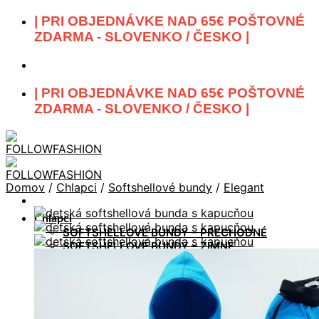
Skip
| PRI OBJEDNÁVKE NAD 65€ POŠTOVNÉ
to
ZDARMA - SLOVENKO / ČESKO |
content
| PRI OBJEDNÁVKE NAD 65€ POŠTOVNÉ
ZDARMA - SLOVENKO / ČESKO |
Domov
/
Chlapci
/
Softshellové bundy
/
Elegant
Chlapci
SOFTSHELLOVÉ BUNDY – PRECHODNÉ
SOFTSHELLOVÉ BUNDY – ZIMNÉ
SOFTSHELLOVÉ NOHAVICE – PRECHODNÉ /
ZIMNÉ
VESTY – SOFTSHELLOVÉ , TEPLÁKOVÉ
MIKINY / SAKO
SÚPRAVY