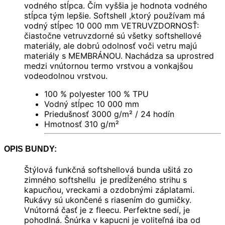
vodného stĺpca. Čím vyššia je hodnota vodného
stĺpca tým lepšie. Softshell ,ktorý používam má
vodný stĺpec 10 000 mm VETRUVZDORNOSŤ:
čiastočne vetruvzdorné sú všetky softshellové
materiály, ale dobrú odolnosť voči vetru majú
materiály s MEMBRÁNOU. Nachádza sa uprostred
medzi vnútornou termo vrstvou a vonkajšou
vodeodolnou vrstvou.
100 % polyester 100 % TPU
Vodný stĺpec 10 000 mm
Priedušnosť 3000 g/m² / 24 hodín
Hmotnosť 310 g/m²
OPIS BUNDY:
Štýlová funkčná softshellová bunda ušitá zo
zimného softshellu je predĺženého strihu s
kapucňou, vreckami a ozdobnými záplatami.
Rukávy sú ukončené s riasením do gumičky.
Vnútorná časť je z fleecu. Perfektne sedí, je
pohodlná. Šnúrka v kapucni je voliteľná iba od