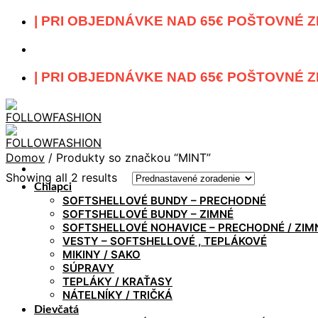
Skip
| PRI OBJEDNÁVKE NAD 65€ POŠTOVNÉ Z
to
content
| PRI OBJEDNÁVKE NAD 65€ POŠTOVNÉ Z
Domov
/
Produkty so značkou “MINT”
Showing all 2 results
Chlapci
SOFTSHELLOVÉ BUNDY – PRECHODNÉ
SOFTSHELLOVÉ BUNDY – ZIMNÉ
SOFTSHELLOVÉ NOHAVICE – PRECHODNÉ / ZIM
VESTY – SOFTSHELLOVÉ , TEPLÁKOVÉ
MIKINY / SAKO
SÚPRAVY
TEPLÁKY / KRAŤASY
NÁTELNÍKY / TRIČKÁ
Dievčatá