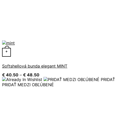
Tento produkt má viacero variantov. Možnosti si môžete 
+
Softshellová bunda elegant MINT
Price
€
40.50
–
€
48.50
range:
PRIDAŤ
€ 40.50
PRIDAŤ MEDZI OBĽÚBENÉ
through
€ 48.50