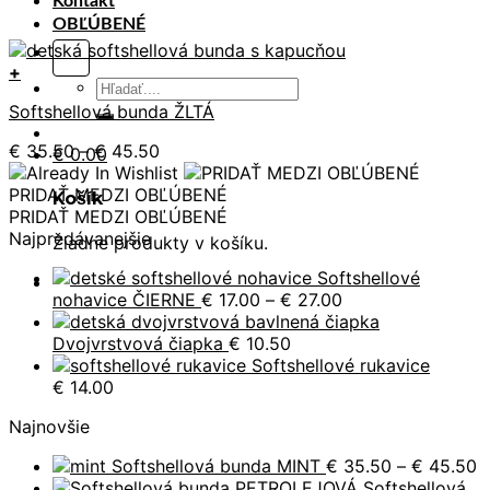
Kontakt
OBĽÚBENÉ
+
Hľadať:
Tento
Softshellová bunda ŽLTÁ
produkt
má
Price
€
35.50
–
€
45.50
€
0.00
viacero
range:
variantov.
€ 35.50
PRIDAŤ MEDZI OBĽÚBENÉ
Košík
Možnosti
through
PRIDAŤ MEDZI OBĽÚBENÉ
si
€ 45.50
Najpredávanejšie
Žiadne produkty v košíku.
môžete
vybrať
Softshellové
na
Price
nohavice ČIERNE
€
17.00
–
€
27.00
stránke
range:
produktu.
€ 17.00
Dvojvrstvová čiapka
€
10.50
through
Softshellové rukavice
€ 27.00
€
14.00
Najnovšie
P
Softshellová bunda MINT
€
35.50
–
€
45.50
r
Softshellová