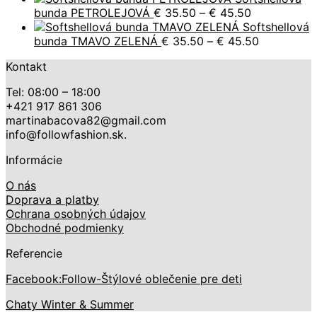
Price
€
bunda PETROLEJOVÁ
€
35.50
–
€
45.50
range:
t
Softshellová
€ 35.50
Price
€
bunda TMAVO ZELENÁ
€
35.50
–
€
45.50
through
range:
Kontakt
€ 45.50
€ 35.50
through
Tel: 08:00 – 18:00
€ 45.50
+421 917 861 306
martinabacova82@gmail.com
info@followfashion.sk.
Informácie
O nás
Doprava a platby
Ochrana osobných údajov
Obchodné podmienky
Referencie
Facebook:Follow-Štýlové oblečenie pre deti
Chaty Winter & Summer