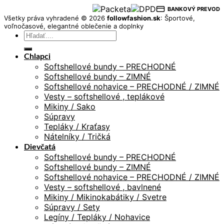
BANKOVÝ PREVOD
Všetky práva vyhradené © 2026
followfashion.sk
: Športové,
voľnočasové, elegantné oblečenie a doplnky
Hľadať:
Chlapci
Softshellové bundy – PRECHODNÉ
Softshellové bundy – ZIMNÉ
Softshellové nohavice – PRECHODNÉ / ZIMNÉ
Vesty – softshellové , teplákové
Mikiny / Sako
Súpravy
Tepláky / Kraťasy
Nátelníky / Tričká
Dievčatá
Softshellové bundy – PRECHODNÉ
Softshellové bundy – ZIMNÉ
Softshellové nohavice – PRECHODNÉ / ZIMNÉ
Vesty – softshellové , bavlnené
Mikiny / Mikinokabátiky / Svetre
Súpravy / Sety
Legíny / Tepláky / Nohavice