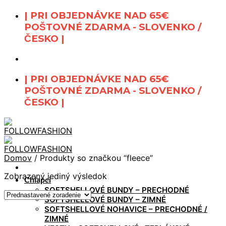
Skip
| PRI OBJEDNÁVKE NAD 65€
to
POŠTOVNÉ ZDARMA - SLOVENKO /
content
ČESKO |
| PRI OBJEDNÁVKE NAD 65€
POŠTOVNÉ ZDARMA - SLOVENKO /
ČESKO |
Domov
/
Produkty so značkou “fleece”
Zobrazený jediný výsledok
Chlapci
SOFTSHELLOVÉ BUNDY – PRECHODNÉ
SOFTSHELLOVÉ BUNDY – ZIMNÉ
SOFTSHELLOVÉ NOHAVICE – PRECHODNÉ /
ZIMNÉ