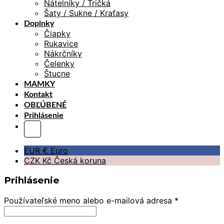
Nátelníky / Tričká
Šaty / Sukne / Kraťasy
Doplnky
Čiapky
Rukavice
Nákrčníky
Čelenky
Štucne
MAMKY
Kontakt
OBĽÚBENÉ
Prihlásenie
EUR €
Euro
CZK Kč
Česká koruna
Prihlásenie
Používateľské meno alebo e-mailová adresa
*