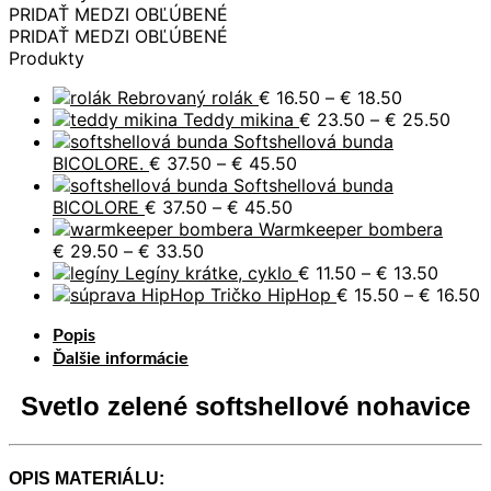
SVETLO
PRIDAŤ MEDZI OBĽÚBENÉ
ZELENÉ
PRIDAŤ MEDZI OBĽÚBENÉ
Produkty
Price
Rebrovaný rolák
€
16.50
–
€
18.50
range:
Price
Teddy mikina
€
23.50
–
€
25.50
€ 16.50
rang
Softshellová bunda
Price
through
€ 23
BICOLORE.
€
37.50
–
€
45.50
range:
€ 18.50
thro
Softshellová bunda
Price
€ 37.50
€ 25
BICOLORE
€
37.50
–
€
45.50
range:
through
Warmkeeper bombera
Price
€ 37.50
€ 45.50
€
29.50
–
€
33.50
range:
through
Price
Legíny krátke, cyklo
€
11.50
–
€
13.50
€ 29.50
€ 45.50
range:
P
Tričko HipHop
€
15.50
–
€
16.50
through
€ 11.5
r
Popis
€ 33.50
throu
€
€ 13.5
t
Ďalšie informácie
€
Svetlo zelené softshellové nohavice
OPIS MATERIÁLU: