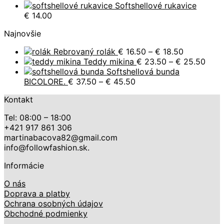
through
Softshellové rukavice
€ 27.00
€
14.00
Najnovšie
Price
Rebrovaný rolák
€
16.50
–
€
18.50
range:
Price
Teddy mikina
€
23.50
–
€
25.50
€ 16.50
rang
Softshellová bunda
Price
through
€ 23
BICOLORE.
€
37.50
–
€
45.50
range:
€ 18.50
thro
Kontakt
€ 37.50
€ 25
through
Tel: 08:00 – 18:00
€ 45.50
+421 917 861 306
martinabacova82@gmail.com
info@followfashion.sk.
Informácie
O nás
Doprava a platby
Ochrana osobných údajov
Obchodné podmienky