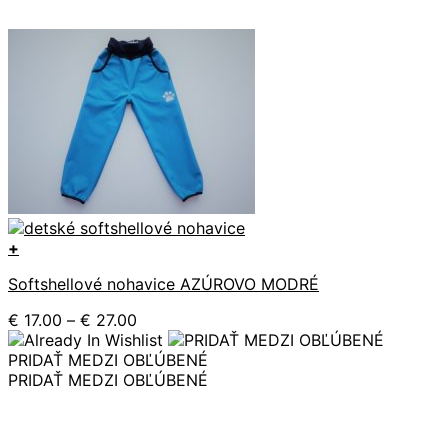
+
Tento
Softshellové nohavice AZÚROVO MODRÉ
produkt
má
Price
€
17.00
–
€
27.00
viacero
range:
variantov.
€ 17.00
PRIDAŤ MEDZI OBĽÚBENÉ
Možnosti
through
PRIDAŤ MEDZI OBĽÚBENÉ
si
€ 27.00
môžete
vybrať
na