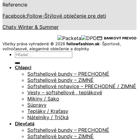
Referencie
Facebook:Follow-Štýlové oblečenie pre deti
Chaty Winter & Summer
BANKOVÝ PREVOD
Všetky práva vyhradené © 2026
followfashion.sk
: Športové,
voľnočasové, elegantné oblečenie a doplnky
Hľadať:
Chlapci
Softshellové bundy – PRECHODNÉ
Softshellové bundy – ZIMNÉ
Softshellové nohavice – PRECHODNÉ / ZIMNÉ
Vesty – softshellové , teplákové
Mikiny / Sako
Súpravy
Tepláky / Kraťasy
Nátelníky / Tričká
Dievčatá
Softshellové bundy – PRECHODNÉ
Softshellové bundy – ZIMNÉ