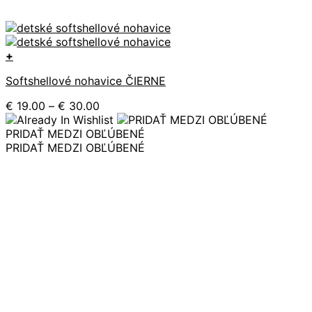
+
Tento
Softshellové nohavice ČIERNE
produkt
má
Price
€
19.00
–
€
30.00
viacero
range:
variantov.
€ 19.00
PRIDAŤ MEDZI OBĽÚBENÉ
Možnosti
through
PRIDAŤ MEDZI OBĽÚBENÉ
si
€ 30.00
môžete
vybrať
na
stránke
produktu.