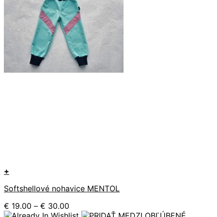
+
Tento
Softshellové nohavice MENTOL
produkt
má
Price
€
19.00
–
€
30.00
viacero
range: