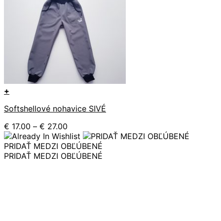
+
Tento
Softshellové nohavice SIVÉ
produkt
má
Price
€
17.00
–
€
27.00
viacero
range:
variantov.
€ 17.00
PRIDAŤ MEDZI OBĽÚBENÉ
Možnosti
through
PRIDAŤ MEDZI OBĽÚBENÉ
si
€ 27.00
môžete
vybrať
na
stránke
produktu.