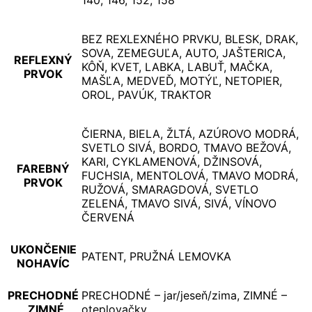
140, 146, 152, 158
BEZ REXLEXNÉHO PRVKU, BLESK, DRAK,
SOVA, ZEMEGUĽA, AUTO, JAŠTERICA,
REFLEXNÝ
KÔŇ, KVET, LABKA, LABUŤ, MAČKA,
PRVOK
MAŠĽA, MEDVEĎ, MOTÝĽ, NETOPIER,
OROL, PAVÚK, TRAKTOR
ČIERNA, BIELA, ŽLTÁ, AZÚROVO MODRÁ,
SVETLO SIVÁ, BORDO, TMAVO BEŽOVÁ,
KARI, CYKLAMENOVÁ, DŽINSOVÁ,
FAREBNÝ
FUCHSIA, MENTOLOVÁ, TMAVO MODRÁ,
PRVOK
RUŽOVÁ, SMARAGDOVÁ, SVETLO
ZELENÁ, TMAVO SIVÁ, SIVÁ, VÍNOVO
ČERVENÁ
UKONČENIE
PATENT, PRUŽNÁ LEMOVKA
NOHAVÍC
PRECHODNÉ
PRECHODNÉ – jar/jeseň/zima, ZIMNÉ –
, ZIMNÉ
oteplovačky