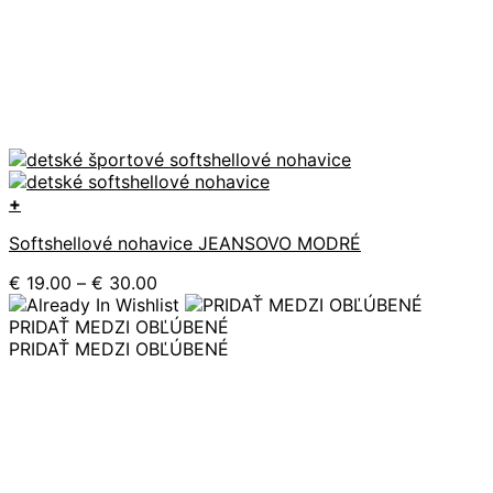
+
Tento
Softshellové nohavice JEANSOVO MODRÉ
produkt
má
Price
€
19.00
–
€
30.00
viacero
range:
variantov.
€ 19.00
PRIDAŤ MEDZI OBĽÚBENÉ
Možnosti
through
PRIDAŤ MEDZI OBĽÚBENÉ
si
€ 30.00
môžete
vybrať
na
stránke
produktu.