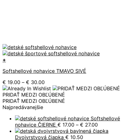
+
Tento
Softshellové nohavice TMAVO SIVÉ
produkt
má
Price
€
19.00
–
€
30.00
viacero
range:
variantov.
€ 19.00
PRIDAŤ MEDZI OBĽÚBENÉ
Možnosti
through
PRIDAŤ MEDZI OBĽÚBENÉ
si
€ 30.00
Najpredávanejšie
môžete
vybrať
Softshellové
na
Price
nohavice ČIERNE
€
17.00
–
€
27.00
stránke
range:
produktu.
€ 17.00
Dvojvrstvová čiapka
€
10.50