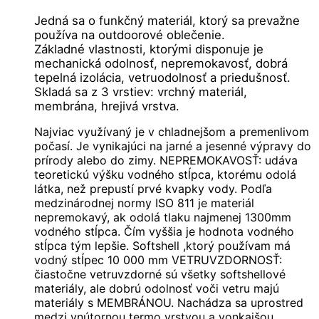
Jedná sa o funkčný materiál, ktorý sa prevažne
používa na outdoorové oblečenie.
Základné vlastnosti, ktorými disponuje je
mechanická odolnosť, nepremokavosť, dobrá
tepelná izolácia, vetruodolnosť a priedušnosť.
Skladá sa z 3 vrstiev: vrchný materiál,
membrána, hrejivá vrstva.
Najviac využívaný je v chladnejšom a premenlivom
počasí. Je vynikajúci na jarné a jesenné výpravy do
prírody alebo do zimy. NEPREMOKAVOSŤ: udáva
teoretickú výšku vodného stĺpca, ktorému odolá
látka, než prepustí prvé kvapky vody. Podľa
medzinárodnej normy ISO 811 je materiál
nepremokavý, ak odolá tlaku najmenej 1300mm
vodného stĺpca. Čím vyššia je hodnota vodného
stĺpca tým lepšie. Softshell ,ktorý používam má
vodný stĺpec 10 000 mm VETRUVZDORNOSŤ:
čiastočne vetruvzdorné sú všetky softshellové
materiály, ale dobrú odolnosť voči vetru majú
materiály s MEMBRÁNOU. Nachádza sa uprostred
medzi vnútornou termo vrstvou a vonkajšou