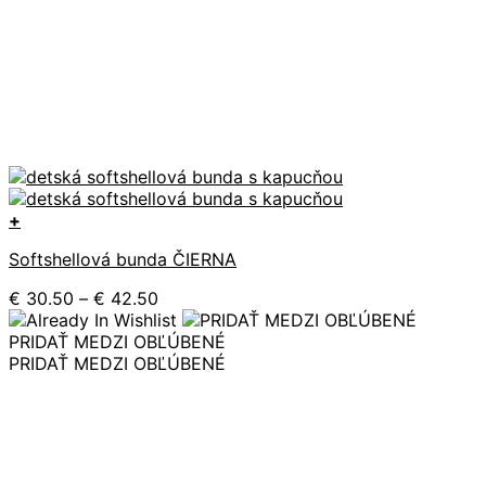
+
Tento
Softshellová bunda ČIERNA
produkt
má
Price
€
30.50
–
€
42.50
viacero
range:
variantov.
€ 30.50
PRIDAŤ MEDZI OBĽÚBENÉ
Možnosti
through
PRIDAŤ MEDZI OBĽÚBENÉ
si
€ 42.50
môžete
vybrať
na
stránke
produktu.