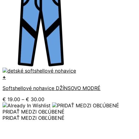
+
Tento
Softshellové nohavice DŽÍNSOVO MODRÉ
produkt
má
Price
€
19.00
–
€
30.00
viacero
range:
variantov.
€ 19.00
PRIDAŤ MEDZI OBĽÚBENÉ
Možnosti
through
PRIDAŤ MEDZI OBĽÚBENÉ
si
€ 30.00
môžete
vybrať
na