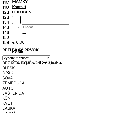
110
MAMKY
116
Kontakt
122
OBĽÚBENÉ
128
134
Hľadať:
140
146
152
€
0.00
158
REFLEXNÝ PRVOK
Košík
Žiadne produkty v košíku.
BEZ REXLEXNÉHO PRVKU
BLESK
DRAK
SOVA
ZEMEGUĽA
AUTO
JAŠTERICA
KÔŇ
KVET
LABKA