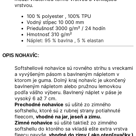
vrstvou.
100 % polyester , 100% TPU
Vodný stĺpec 10 000 mm
Priedušnosť 3000 g/m² / 24 hodín
Hmotnosť 310 g/m
²
Náplet: 95 % bavlna , 5 % elastan
OPIS NOHAVÍC:
Softshellové nohavice sú rovného strihu s vreckami
a vyvýšeným pásom s bavlneným nápletom v
ktorom je guma. Dolný kraj nohavíc je ukončený
bavlneným nápletom alebo pružnou lemovkou
podľa vášho výberu. Bavlnený náplet v páse je
vysoký 6 až 7 cm.
Prechodné nohavice
sú ušité zo zimného
softshellu, ktoré sú z rubnej strany potiahnuté
fleecom,
vhodné na jar, jeseň a zimu.
Zimné nohavice
sú ušité taktiež zo zimného
softshellu do ktorého sa vkladá ešte extra vrstva
fleecu navyše,
vhodné do zimy ( ako otepľovačky )