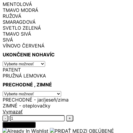
MENTOLOVÁ
TMAVO MODRÁ
RUŽOVÁ
SMARAGDOVÁ
SVETLO ZELENÁ
TMAVO SIVÁ
SIVÁ
VÍNOVO ČERVENÁ
UKONČENIE NOHAVÍC
PATENT
PRUŽNÁ LEMOVKA
PRECHODNÉ , ZIMNÉ
PRECHODNÉ - jar/jeseň/zima
ZIMNÉ - oteplovačky
Vymazať
množstvo
Softshellové
Pridať do košíka
nohavice