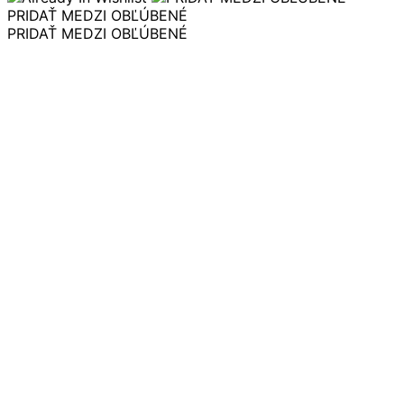
variantov.
€ 19.00
PRIDAŤ MEDZI OBĽÚBENÉ
Možnosti
through
PRIDAŤ MEDZI OBĽÚBENÉ
si
€ 30.00
môžete
vybrať
na
stránke
produktu.