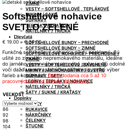
ZIMNÉ
VESTY – SOFTSHELLOVÉ , TEPLÁKOVÉ
Softshellové nohavice
MIKINY / SAKO
SÚPRAVY
SVETLO ZELENÉ
TEPLÁKY / KRAŤASY
NÁTELNÍKY / TRIČKÁ
Dievčatá
Price
€
19.00
–
€
30.00
SOFTSHELLOVÉ BUNDY – PRECHODNÉ
range:
SOFTSHELLOVÉ BUNDY – ZIMNÉ
Funkčné softshellové nohavice nikdy nesklamú. Sú
€ 19.00
SOFTSHELLOVÉ NOHAVICE – PRECHODNÉ /
ušité zo zimného nepremokavého materiálu, ideálne
through
ZIMNÉ
do jarného, jesenného aj zimného počasia. Sú odolné
€ 30.00
VESTY – SOFTSHELLOVÉ , BAVLNENÉ
voči dažďu a vetru, ľahúčke obliekanie, veľký výber
MIKINY / MIKINOKABÁTIKY / SVETRE
farieb a kombinácii.
Doba dodania cca 5 až 10
SÚPRAVY / SETY
pracovných dní od úhrady objednávky.
LEGÍNY / TEPLÁKY / NOHAVICE
NÁTELNÍKY / TRIČKÁ
ŠATY / SUKNE / KRAŤASY
VEĽKOSŤ
Doplnky
ČIAPKY
86
RUKAVICE
92
NÁKRČNÍKY
ČELENKY
98
ŠTUCNE
104