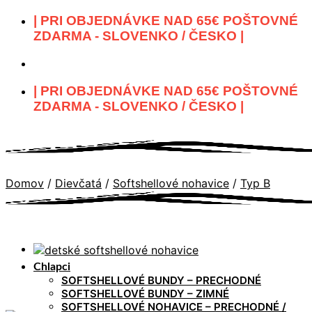
Skip
| PRI OBJEDNÁVKE NAD 65€ POŠTOVNÉ
to
ZDARMA - SLOVENKO / ČESKO |
content
| PRI OBJEDNÁVKE NAD 65€ POŠTOVNÉ
ZDARMA - SLOVENKO / ČESKO |
Domov
/
Dievčatá
/
Softshellové nohavice
/
Typ B
Chlapci
SOFTSHELLOVÉ BUNDY – PRECHODNÉ
SOFTSHELLOVÉ BUNDY – ZIMNÉ
SOFTSHELLOVÉ NOHAVICE – PRECHODNÉ /