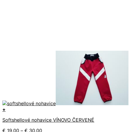
+
Tento
Softshellové nohavice VÍNOVO ČERVENÉ
produkt
má
Price
€
19.00
–
€
30.00