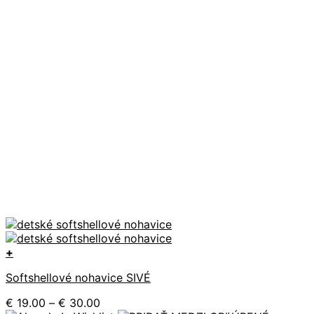
+
Tento
Softshellové nohavice SIVÉ
produkt
má
Price
€
19.00
–
€
30.00
viacero