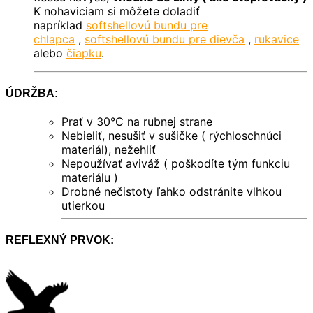
K nohaviciam si môžete doladiť
napríklad
softshellovú bundu pre
chlapca
,
softshellovú bundu pre dievča
,
rukavice
alebo
čiapku
.
ÚDRŽBA:
Prať v 30°C na rubnej strane
Nebieliť, nesušiť v sušičke ( rýchloschnúci
materiál), nežehliť
Nepoužívať aviváž ( poškodíte tým funkciu
materiálu )
Drobné nečistoty ľahko odstránite vlhkou
utierkou
REFLEXNÝ PRVOK: