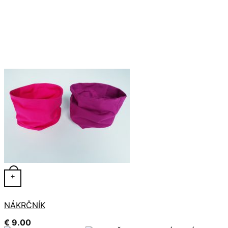
Tento produkt má viacero variantov. Možnosti si môžete 
+
NÁKRČNÍK
€
9.00