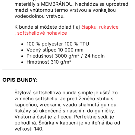
materiály s MEMBRÁNOU. Nachádza sa uprostred
medzi vnútornou termo vrstvou a vonkajšou
vodeodolnou vrstvou.
K bunde si môžete doladiť aj
čiapku
,
rukavice
,
softshellové nohavice
100 % polyester 100 % TPU
Vodný stĺpec 10 000 mm
Priedušnosť 3000 g/m² / 24 hodín
Hmotnosť 310 g/m²
OPIS BUNDY:
Štýlová softshellová bunda simple je ušitá zo
zimného softshellu. Je predĺženého strihu s
kapucňou, vreckami, vzadu stiahnutá gumou.
Rukávy sú ukončené s
riasením do gumičky.
Vnútorná časť je z fleecu. Perfektne sedí, je
pohodlná. Šnúrka v kapucni je voliteľná iba od
veľkosti 140.