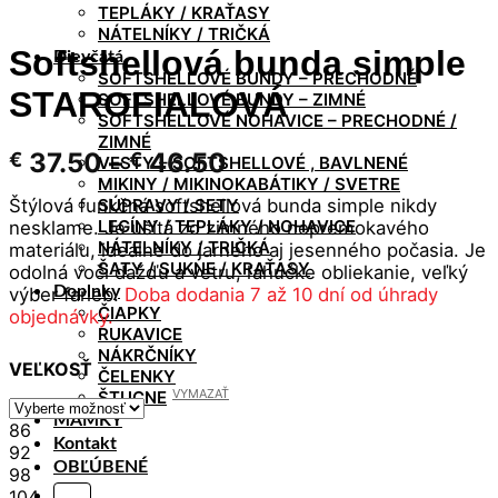
TEPLÁKY / KRAŤASY
NÁTELNÍKY / TRIČKÁ
Softshellová bunda simple
Dievčatá
SOFTSHELLOVÉ BUNDY – PRECHODNÉ
STAROFIALOVÁ
SOFTSHELLOVÉ BUNDY – ZIMNÉ
SOFTSHELLOVÉ NOHAVICE – PRECHODNÉ /
ZIMNÉ
Price
37.50
–
46.50
€
€
VESTY – SOFTSHELLOVÉ , BAVLNENÉ
range:
MIKINY / MIKINOKABÁTIKY / SVETRE
Štýlová funkčná softshellová bunda simple nikdy
SÚPRAVY / SETY
€ 37.50
LEGÍNY / TEPLÁKY / NOHAVICE
nesklame. Je ušitá zo zimného nepremokavého
through
NÁTELNÍKY / TRIČKÁ
materiálu, ideálne do jarného aj jesenného počasia. Je
€ 46.50
ŠATY / SUKNE / KRAŤASY
odolná voči dažďu a vetru, ľahúčke obliekanie, veľký
Doplnky
výber farieb.
Doba dodania 7 až 10 dní od úhrady
ČIAPKY
objednávky.
RUKAVICE
NÁKRČNÍKY
VEĽKOSŤ
ČELENKY
VYMAZAŤ
ŠTUCNE
MAMKY
86
Kontakt
92
OBĽÚBENÉ
98
104