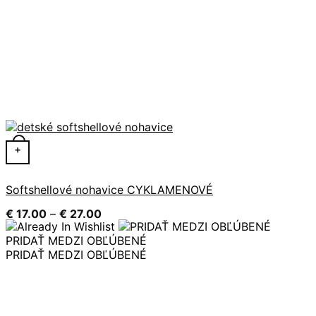
Tento produkt má viacero variantov. Možnosti si môžete 
+
Softshellové nohavice CYKLAMENOVÉ
Price
€
17.00
–
€
27.00
range:
€ 17.00
PRIDAŤ MEDZI OBĽÚBENÉ
through
PRIDAŤ MEDZI OBĽÚBENÉ
€ 27.00