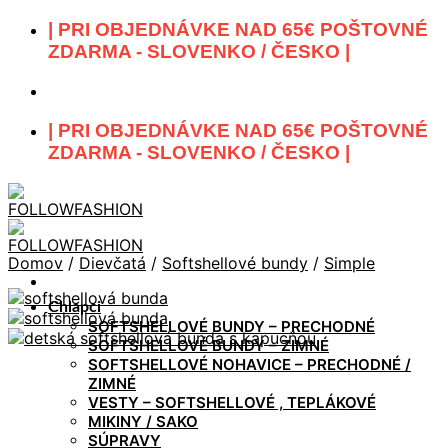
Skip
| PRI OBJEDNÁVKE NAD 65€ POŠTOVNÉ
to
ZDARMA - SLOVENKO / ČESKO |
content
| PRI OBJEDNÁVKE NAD 65€ POŠTOVNÉ
ZDARMA - SLOVENKO / ČESKO |
Domov
/
Dievčatá
/
Softshellové bundy
/
Simple
Chlapci
SOFTSHELLOVÉ BUNDY – PRECHODNÉ
SOFTSHELLOVÉ BUNDY – ZIMNÉ
SOFTSHELLOVÉ NOHAVICE – PRECHODNÉ /
ZIMNÉ
VESTY – SOFTSHELLOVÉ , TEPLÁKOVÉ
MIKINY / SAKO
SÚPRAVY