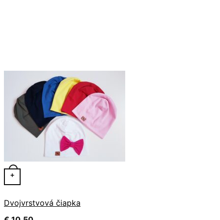
Tento produkt má viacero variantov. Možnosti si môžete 
+
Dvojvrstvová čiapka
€
10.50