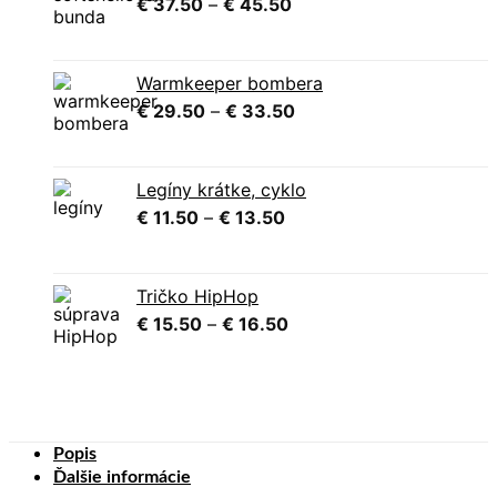
Price
€
37.50
–
€
45.50
range:
€ 37.50
through
Warmkeeper bombera
€ 45.50
Price
€
29.50
–
€
33.50
range:
€ 29.50
through
Legíny krátke, cyklo
€ 33.50
Price
€
11.50
–
€
13.50
range:
€ 11.50
through
Tričko HipHop
€ 13.50
Price
€
15.50
–
€
16.50
range:
€ 15.50
through
€ 16.50
Popis
Ďalšie informácie