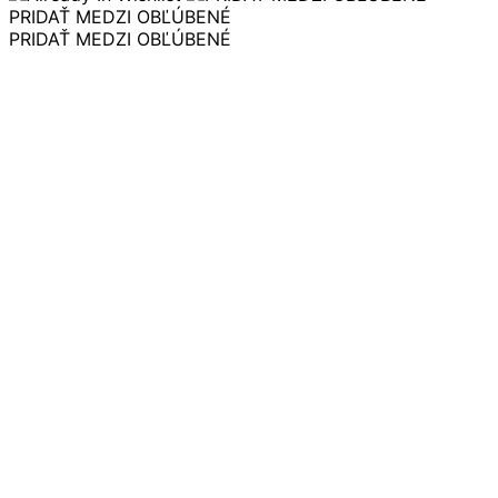
€ 19.00
PRIDAŤ MEDZI OBĽÚBENÉ
through
PRIDAŤ MEDZI OBĽÚBENÉ
€ 30.00