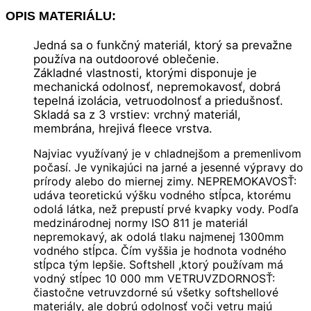
OPIS MATERIÁLU:
Jedná sa o funkčný materiál, ktorý sa prevažne
používa na outdoorové oblečenie.
Základné vlastnosti, ktorými disponuje je
mechanická odolnosť, nepremokavosť, dobrá
tepelná izolácia, vetruodolnosť a priedušnosť.
Skladá sa z 3 vrstiev: vrchný materiál,
membrána, hrejivá fleece vrstva.
Najviac využívaný je v chladnejšom a premenlivom
počasí. Je vynikajúci na jarné a jesenné výpravy do
prírody alebo do miernej zimy. NEPREMOKAVOSŤ:
udáva teoretickú výšku vodného stĺpca, ktorému
odolá látka, než prepustí prvé kvapky vody. Podľa
medzinárodnej normy ISO 811 je materiál
nepremokavý, ak odolá tlaku najmenej 1300mm
vodného stĺpca. Čím vyššia je hodnota vodného
stĺpca tým lepšie. Softshell ,ktorý používam má
vodný stĺpec 10 000 mm VETRUVZDORNOSŤ:
čiastočne vetruvzdorné sú všetky softshellové
materiály, ale dobrú odolnosť voči vetru majú