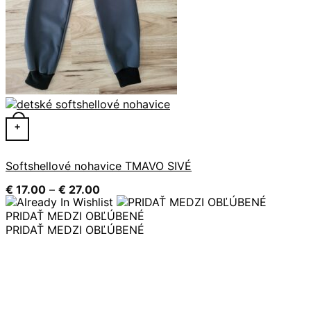
Tento produkt má viacero variantov. Možnosti si môžete 
+
Softshellové nohavice TMAVO SIVÉ
Price
€
17.00
–
€
27.00
range:
€ 17.00
PRIDAŤ MEDZI OBĽÚBENÉ
through
PRIDAŤ MEDZI OBĽÚBENÉ
€ 27.00