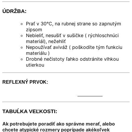
ÚDRŽBA:
Prať v 30°C, na rubnej strane so zapnutým
zipsom
Nebieliť, nesušiť v sušičke ( rýchloschnúci
materiál), nežehliť
Nepoužívať aviváž ( poškodíte tým funkciu
materiálu )
Drobné nečistoty ľahko odstránite vlhkou
utierkou
REFLEXNÝ PRVOK:
TABUĹKA VEĽKOSTI:
Ak potrebujete poradiť ako správne merať, alebo
chcete atypické rozmery poprípade akékoľvek