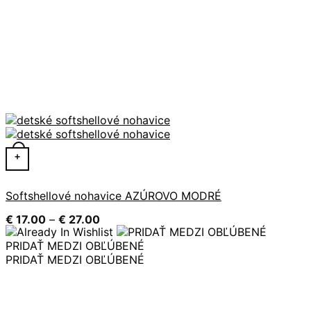
Tento produkt má viacero variantov. Možnosti si môžete 
+
Softshellové nohavice AZÚROVO MODRÉ
Price
€
17.00
–
€
27.00
range:
€ 17.00
PRIDAŤ MEDZI OBĽÚBENÉ
through
PRIDAŤ MEDZI OBĽÚBENÉ
€ 27.00