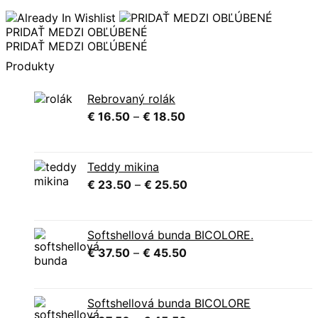
PRIDAŤ MEDZI OBĽÚBENÉ
PRIDAŤ MEDZI OBĽÚBENÉ
Produkty
Rebrovaný rolák
Price
€
16.50
–
€
18.50
range:
€ 16.50
through
Teddy mikina
€ 18.50
Price
€
23.50
–
€
25.50
range:
€ 23.50
through
Softshellová bunda BICOLORE.
€ 25.50
Price
€
37.50
–
€
45.50
range:
€ 37.50
through
Softshellová bunda BICOLORE
€ 45.50