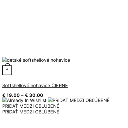
Tento produkt má viacero variantov. Možnosti si môžete 
+
Softshellové nohavice ČIERNE
Price
€
19.00
–
€
30.00
range:
€ 19.00
PRIDAŤ MEDZI OBĽÚBENÉ
through
PRIDAŤ MEDZI OBĽÚBENÉ
€ 30.00