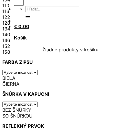
110
Hľadať:
116
122
128
€
0.00
134
140
Košík
146
152
Žiadne produkty v košíku.
158
FARBA ZIPSU
BIELA
ČIERNA
ŠNÚRKA V KAPUCNI
BEZ ŠNÚRKY
SO ŠNÚRKOU
REFLEXNÝ PRVOK