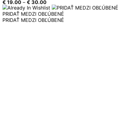
Price
€
19.00
–
€
30.00
range:
€ 19.00
PRIDAŤ MEDZI OBĽÚBENÉ
through
PRIDAŤ MEDZI OBĽÚBENÉ
€ 30.00