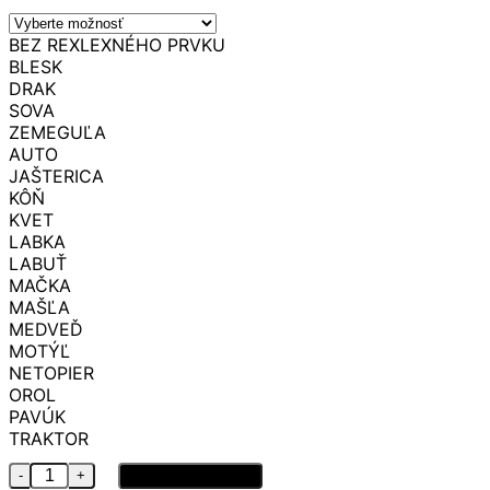
BEZ REXLEXNÉHO PRVKU
BLESK
DRAK
SOVA
ZEMEGUĽA
AUTO
JAŠTERICA
KÔŇ
KVET
LABKA
LABUŤ
MAČKA
MAŠĽA
MEDVEĎ
MOTÝĽ
NETOPIER
OROL
PAVÚK
TRAKTOR
množstvo Softshellová bunda simple STAROFIALOVÁ
Pridať do košíka