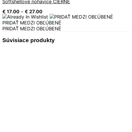
Softshellové nohavice ČIERNE
Price
€
17.00
–
€
27.00
range:
€ 17.00
PRIDAŤ MEDZI OBĽÚBENÉ
through
PRIDAŤ MEDZI OBĽÚBENÉ
€ 27.00
Súvisiace produkty