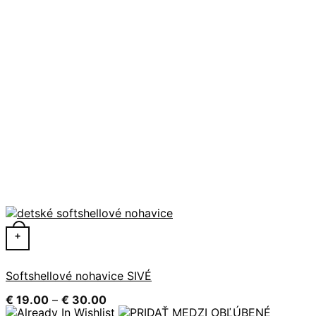
Tento produkt má viacero variantov. Možnosti si môžete 
+
Softshellové nohavice SIVÉ
Price
€
19.00
–
€
30.00
range: