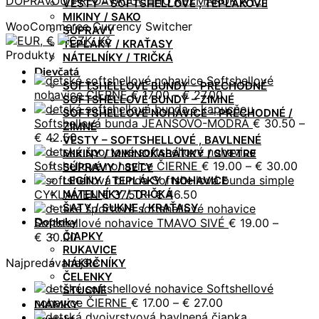
DOPRAVOU PREDÁVAJÚCEHO KEŹMAROK A [...]
VESTY – SOFTSHELLOVÉ , TEPLÁKOVÉ
MIKINY / SAKO
WooCommerce Currency Switcher
SÚPRAVY
TEPLÁKY / KRAŤASY
Produkty
NÁTELNÍKY / TRIČKÁ
Dievčatá
Softshellové
SOFTSHELLOVÉ BUNDY – PRECHODNÉ
Price
nohavice ČIERNE
€
17.00
–
€
27.00
SOFTSHELLOVÉ BUNDY – ZIMNÉ
range:
SOFTSHELLOVÉ NOHAVICE – PRECHODNÉ /
€ 17.00
Softshellová bunda JEANSOVO-MODRÁ
€
30.50
–
ZIMNÉ
Price
through
€
42.50
VESTY – SOFTSHELLOVÉ , BAVLNENÉ
range:
€ 27.00
MIKINY / MIKINOKABÁTIKY / SVETRE
€ 30.50
Pric
Softshellové nohavice ČIERNE
€
19.00
–
€
30.00
SÚPRAVY / SETY
through
ran
Softshellová bunda simple
LEGÍNY / TEPLÁKY / NOHAVICE
€ 42.50
Price
€ 1
NÁTELNÍKY / TRIČKÁ
CYKLAMEN
€
37.50
–
€
46.50
ŠATY / SUKNE / KRAŤASY
range:
thr
€ 37.50
€ 3
Softshellové nohavice TMAVO SIVÉ
€
19.00
–
Doplnky
ČIAPKY
Price
through
€
30.00
RUKAVICE
range:
€ 46.50
Najpredávanejšie
NÁKRČNÍKY
€ 19.00
ČELENKY
through
Softshellové
ŠTUCNE
€ 30.00
Price
nohavice ČIERNE
€
17.00
–
€
27.00
MAMKY
range: